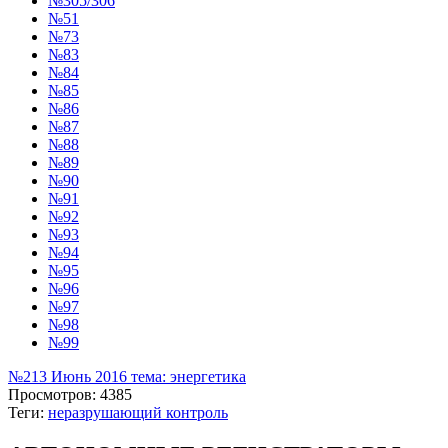
№305/306
№51
№73
№83
№84
№85
№86
№87
№88
№89
№90
№91
№92
№93
№94
№95
№96
№97
№98
№99
№213 Июнь 2016 тема: энергетика
Просмотров: 4385
Теги:
неразрушающий контроль