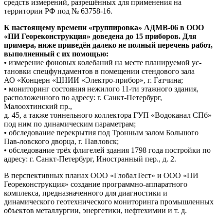
средств измерений, разрешённых для применения на
территории РФ под № 63758-16.
К настоящему времени «группировка» АДМВ-06 в ООО
«ПИ Геореконструкция» доведена до 15 приборов. Для
примера, ниже приведён далеко не полный перечень работ,
выполненный с их помощью:
• измерение фоновых колебаний на месте планируемой ус-
тановки спецфундаментов в помещении стендового зала
АО «Концерн «ЦНИИ «Электро-прибор», г. Гатчина;
• мониторинг состояния нежилого 11-ти этажного здания,
расположенного по адресу: г. Санкт-Петербург,
Малоохтинский пр.,
д. 45, а также тоннельного коллектора ГУП «Водоканал СПб»
под ним по динамическим параметрам;
• обследование перекрытия под Тронным залом Большого
Пав-ловского дворца, г. Павловск;
• обследование трёх флигелей здания 1798 года постройки по
адресу: г. Санкт-Петербург, Иностранный пер., д. 2.
В перспективных планах ООО «ГлобалТест» и ООО «ПИ
Геореконструкция» создание программно-аппаратного
комплекса, предназначенного для диагностики и
динамического геотехнического мониторинга промышленных
объектов металлургии, энергетики, нефтехимии и т. д.