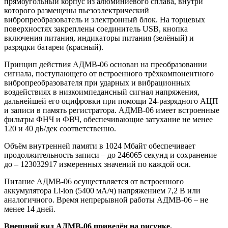
прямоугольный корпус из алюминиевого сплава, внутри
которого размещены пьезоэлектрический
вибропреобразователь и электронный блок. На торцевых
поверхностях закреплены соединитель USB, кнопка
включения питания, индикаторы питания (зелёный) и
разрядки батареи (красный).
Принцип действия АДМВ-06 основан на преобразовании
сигнала, поступающего от встроенного трёхкомпонентного
вибропреобразователя при ударных и вибрационных
воздействиях в низкоимпедансный сигнал напряжения,
дальнейшей его оцифровки при помощи 24-разрядного АЦП
и записи в память регистратора. АДМВ-06 имеет встроенные
фильтры ФНЧ и ФВЧ, обеспечивающие затухание не менее
120 и 40 дБ/дек соответственно.
Объём внутренней памяти в 1024 Мбайт обеспечивает
продолжительность записи – до 246065 секунд и сохранение
до – 123032917 измеренных значений по каждой оси.
Питание АДМВ-06 осуществляется от встроенного
аккумулятора Li-ion (5400 мА/ч) напряжением 7,2 В или
аналогичного. Время непрерывной работы АДМВ-06 – не
менее 14 дней.
Внешний вид АДМВ-06 приведён на рисунке.