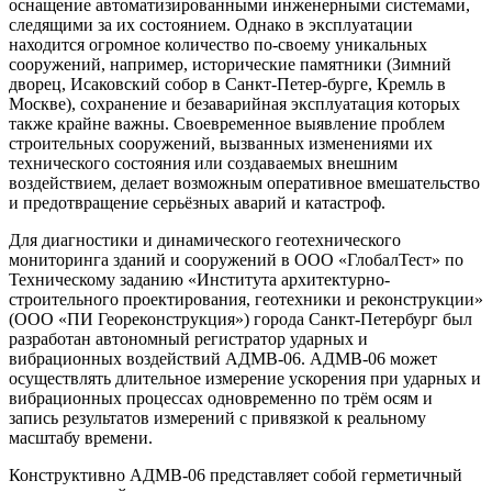
оснащение автоматизированными инженерными системами,
следящими за их состоянием. Однако в эксплуатации
находится огромное количество по-своему уникальных
сооружений, например, исторические памятники (Зимний
дворец, Исаковский собор в Санкт-Петер-бурге, Кремль в
Москве), сохранение и безаварийная эксплуатация которых
также крайне важны. Своевременное выявление проблем
строительных сооружений, вызванных изменениями их
технического состояния или создаваемых внешним
воздействием, делает возможным оперативное вмешательство
и предотвращение серьёзных аварий и катастроф.
Для диагностики и динамического геотехнического
мониторинга зданий и сооружений в ООО «ГлобалТест» по
Техническому заданию «Института архитектурно-
строительного проектирования, геотехники и реконструкции»
(ООО «ПИ Геореконструкция») города Санкт-Петербург был
разработан автономный регистратор ударных и
вибрационных воздействий АДМВ-06. АДМВ-06 может
осуществлять длительное измерение ускорения при ударных и
вибрационных процессах одновременно по трём осям и
запись результатов измерений с привязкой к реальному
масштабу времени.
Конструктивно АДМВ-06 представляет собой герметичный