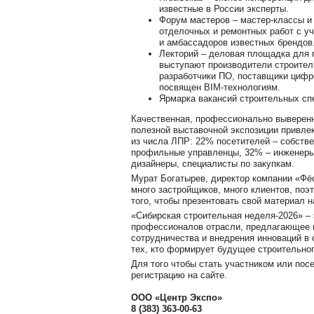
известные в России эксперты.
Форум мастеров – мастер-классы и
отделочных и ремонтных работ с у
и амбассадоров известных брендов
Лекторий – деловая площадка для п
выступают производители строител
разработчики ПО, поставщики цифр
посвящен BIM-технологиям.
Ярмарка вакансий строительных с
Качественная, профессионально выверенн
полезной выставочной экспозиции привле
из числа ЛПР: 22% посетителей – собств
профильные управленцы, 32% – инженеры,
дизайнеры, специалисты по закупкам.
Мурат Богатырев, директор компании «Фё
много застройщиков, много клиентов, поэ
того, чтобы презентовать свой материал 
«Сибирская строительная неделя-2026» –
профессионалов отрасли, предлагающее 
сотрудничества и внедрения инноваций в 
тех, кто формирует будущее строительно
Для того чтобы стать участником или пос
регистрацию на сайте.
ООО «Центр Экспо»
8 (383) 363-00-63