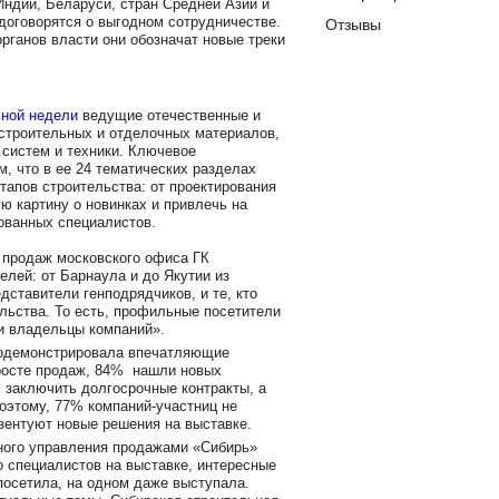
 Индии, Беларуси, стран Средней Азии и
договорятся о выгодном сотрудничестве.
Отзывы
рганов власти они обозначат новые треки
ьной недели
ведущие отечественные и
строительных и отделочных материалов,
 систем и техники. Ключевое
, что в ее 24 тематических разделах
тапов строительства: от проектирования
ую картину о новинках и привлечь на
ованных специалистов.
 продаж московского офиса ГК
лей: от Барнаула и до Якутии из
дставители генподрядчиков, и те, кто
льства. То есть, профильные посетители
 и владельцы компаний».
родемонстрировала впечатляющие
росте продаж, 84% нашли новых
 заключить долгосрочные контракты, а
оэтому, 77% компаний-участниц не
зентуют новые решения на выставке.
ного управления продажами «Сибирь»
 специалистов на выставке, интересные
посетила, на одном даже выступала.