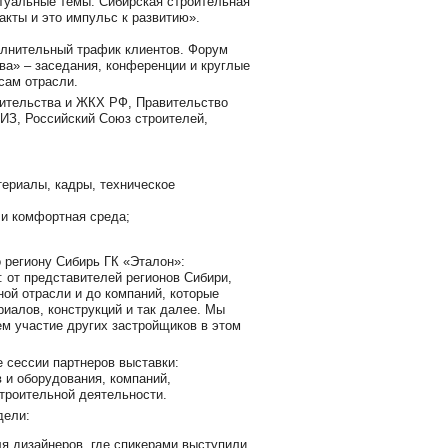
ктуальные темы. Сибирская строительная
акты и это импульс к развитию».
олнительный трафик клиентов. Форум
ва» – заседания, конференции и круглые
сам отрасли.
оительства и ЖКХ РФ, Правительство
З, Российский Союз строителей,
териалы, кадры, техническое
 и комфортная среда;
 региону Сибирь ГК «Эталон»:
 от представителей регионов Сибири,
ой отрасли и до компаний, которые
иалов, конструкций и так далее. Мы
ем участие других застройщиков в этом
 сессии партнеров выставки:
 и оборудования, компаний,
троительной деятельности.
дели:
ля дизайнеров, где спикерами выступили