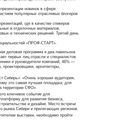
 презентации новинок в сфере
частием популярных отраслевых блогеров
.
резентаций, где в качестве спикеров
ьных и отделочных материалов,
овых и технических решений. Третий день
пециальностей «ПРОФ-СТАРТ».
ая деловая программа и два павильона
кает первых лиц отрасли и специалистов
енники и руководители компаний, 46% —
 проектировщики, архитекторы,
ст Сибирь»: «Очень хорошая аудитория,
тому это самая лучшая площадка, для
на территории СФО».
 это ключевое событие для
платформу для развития бизнеса,
строительстве и дизайне. Место встречи
го рынка Сибири и прилегающих регионов.
етителем выставки, необходимо пройти