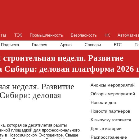
 газ
ТЭК
Промышленность
Безопасность
НК
Автоматиз
Подписка
Галерея
Архив
Словари
БТС
П
 строительная неделя. Развитие
 Сибири: деловая платформа 2026 
ая неделя. Развитие
Анонсы мероприятий
 Сибири: деловая
Обзоры мероприятий
Новости дня
Новости партнёров
К выпуску готовится
ка, которая за десятилетия работы
День в истории
венной площадкой для профессионального
ать в Новосибирском Экспоцентре. Свыше
Распространение