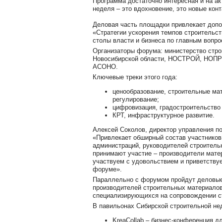
Программа достаточно интересная и на а
неделя – это вдохновение, это новые конт
Деловая часть площадки привлекает доп
«Стратегии ускорения темпов строительст
столы власти и бизнеса по главным вопро
Организаторы форума: министерство стр
Новосибирской области, НОСТРОЙ, НОПРИ
АСОНО.
Ключевые треки этого года:
ценообразование, строительные ма
регулирование;
цифровизация, градостроительство
КРТ, инфраструктурное развитие.
Алексей Соколов, директор управления по
«Привлекает обширный состав участников:
администраций, руководителей строительн
принимают участие – производители матер
участвуем с удовольствием и приветству
форуме».
Параллельно с форумом пройдут деловые
производителей строительных материалов
специализирующихся на сопровождении с
В павильонах Сибирской строительной не
KreaCollab – бизнес-конференция д