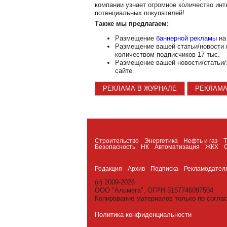
компании узнает огромное количество инт
потенциальных покупателей!
Также мы предлагаем:
Размещение
баннерной рекламы
на 
Размещение вашей статьи/новости
количеством подписчиков 17 тыс.
Размещение вашей новости/статьи/
сайте
РЕКЛАМА В ЖУРНАЛЕ
РЕКЛАМА
Темы
Строительство
Энергетика
Нефть и газ
Безопасность
НК
Автоматизация
ЖКХ
Журнал
Редакция
Архив
Подписка
Рекламодател
(c) 2009-2026
ООО "Альмега", ОГРН 5157746097504
Копирование материалов только по согла
Политика конфиденциальности