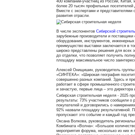
400 компаний-участниц из России, Китая,
более 20 тысяч профильных посетителей 
Вместе с экспертами и представителями о
развития отрасли.
В числе экспонентов
Сибирской строител
зарубежные производители и поставщики 
оборудования, инструментов, инженерных
преимущество выставки заключается в том
широко представлены решения для всех э
до отделки, что позволяет получить полн
площадку максимальное число заинтерес
Алексей Онищишин, руководитель группы
«СИНТЕКА»: «Широкая география посетите
совершенно разных компаний. Здесь и пре
работает в сфере промышленного строите
и зачастую, первые лица – это директора
Сибирская строительная неделя - 2025 п
результаты: 73% участников сообщили о 
покупателей и договорились о намерениях
92% назвали площадку результативной. П
пропускают это событие и каждый год пре
Оксана Волкова, руководитель региональ
Комбината «Волна»: «Большое количество
мероприятия форума, несколько из них я 