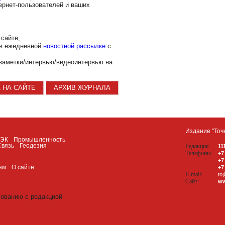
ернет-пользователей и ваших
сайте;
 в ежедневной
новостной рассылке
с
заметки/интервью/видеоинтервью на
 НА САЙТЕ
АРХИВ ЖУРНАЛА
Издание "Точ
ТЭК
Промышленность
Связь
Геодезия
Редакция
11
Телефоны
+7
+7
ям
О сайте
+7
E-mail:
to
Сайт:
ww
сованию с редакцией