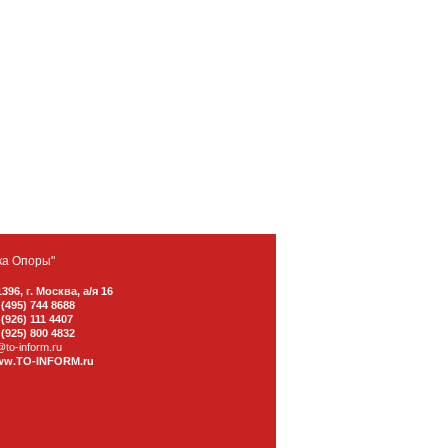
ка Опоры"
1396
,
г. Москва
,
а/я 16
 (495) 744 8688
 (926) 111 4407
 (925) 800 4832
@to-inform.ru
w.TO-INFORM.ru