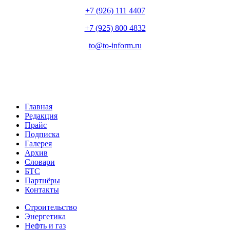
+7 (926) 111 4407
+7 (925) 800 4832
to​
@
​to-inform.ru
Главная
Редакция
Прайс
Подписка
Галерея
Архив
Словари
БТС
Партнёры
Контакты
Строительство
Энергетика
Нефть и газ