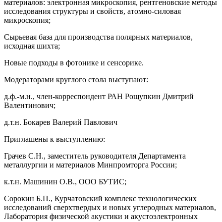
материалов: электронная микроскопия, рентгеновские методы
исследования структуры и свойств, атомно-силовая
микроскопия;
Сырьевая база для производства полярных материалов,
исходная шихта;
Новые подходы в фотонике и сенсорике.
Модераторами круглого стола выступают:
д.ф.-м.н., член-корреспондент РАН Рощупкин Дмитрий
Валентинович;
д.т.н. Бокарев Валерий Павлович
Приглашены к выступлению:
Грачев С.Н., заместитель руководителя Департамента
металлургии и материалов Минпромторга России;
к.т.н. Машинин О.В., ООО БУТИС;
Сорокин Б.П., Курчатовский комплекс технологических
исследований сверхтвердых и новых углеродных материалов,
Лаборатория физической акустики и акустоэлектронных