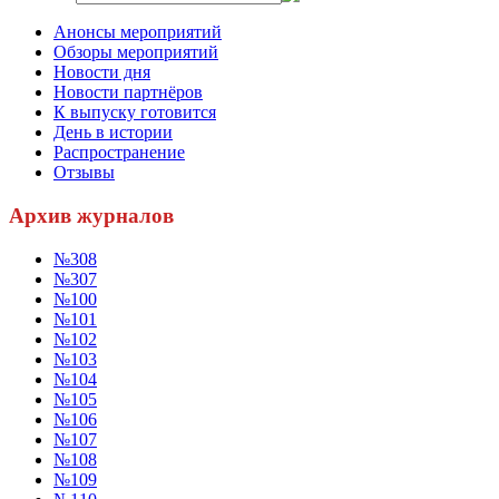
Анонсы мероприятий
Обзоры мероприятий
Новости дня
Новости партнёров
К выпуску готовится
День в истории
Распространение
Отзывы
Архив журналов
№308
№307
№100
№101
№102
№103
№104
№105
№106
№107
№108
№109