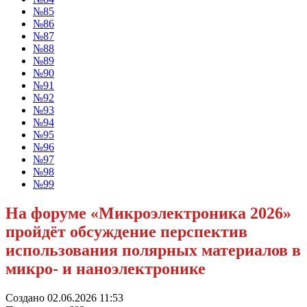
№85
№86
№87
№88
№89
№90
№91
№92
№93
№94
№95
№96
№97
№98
№99
На форуме «Микроэлектроника 2026»
пройдёт обсуждение перспектив
использования полярных материалов в
микро- и наноэлектронике
Создано 02.06.2026 11:53