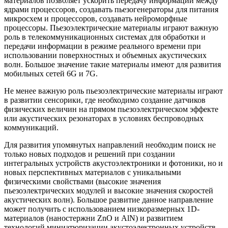
материалов позволяет ускорить передачу информации между
ядрами процессоров, создавать пьезогенераторы для питания
микросхем и процессоров, создавать нейроморфные
процессоры. Пьезоэлектрические материалы играют важную
роль в телекоммуникационных системах для обработки и
передачи информации в режиме реального времени при
использовании поверхностных и объемных акустических
волн. Большое значение такие материалы имеют для развития
мобильных сетей 6G и 7G.
Не менее важную роль пьезоэлектрические материалы играют
в развитии сенсорики, где необходимо создание датчиков
физических величин на прямом пьезоэлектрическом эффекте
или акустических резонаторах в условиях беспроводных
коммуникаций.
Для развития упомянутых направлений необходим поиск не
только новых подходов и решений при создании
интегральных устройств акустоэлектроники и фотоники, но и
новых перспективных материалов с уникальными
физическими свойствами (высокие значения
пьезоэлектрических модулей и высокие значения скоростей
акустических волн). Большое развитие данное направление
может получить с использованием низкоразмерных 1D-
материалов (наностержни ZnO и AlN) и развитием
технологий миниатюризации акустоэлектронных устройств