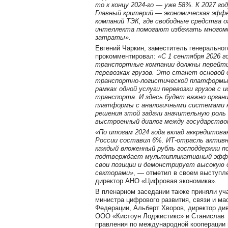
то к концу 2024-го — уже 58%. К 2027 го
Главный критерий — экономическая эфф
компаний ТЭК, где свободные средства о
интеллекта помогают избежать многом
затраты».
Евгений Чаркин, заместитель генерально
прокомментировал:
«С 1 сентября 2026 г
транспортные компании должны перейти
перевозках грузов. Это станет основой 
транспортно-логистической платформы,
рамках одной услуги перевозки грузов с 
транспорта. И здесь будет важно орган
платформы с аналогичными системами н
решения этой задачи значительную роль
выстроенный диалог между государство
«По итогам 2024 года вклад аккредитова
России составил 6%. ИТ-отрасль активн
каждый вложенный рубль господдержки пол
подтверждает мультипликативный эффе
свои позиции и демонстрирует высокую 
секторами»
, — отметил в своем выступл
директор АНО «Цифровая экономика».
В пленарном заседании также приняли уч
министра цифрового развития, связи и м
Федерации, Альберт Хворов, директор ди
ООО «Кистоун Лоджистикс» и Станислав 
правления по международной кооперации