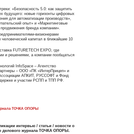
реки: «Безопасность 5.0: как защитить
ех будущего: новые горизонты цифровых
ния для автоматизации производств»,
купательский опыт» и «Маркетинговые
ы продвижения бренда компании».
редпринимателями-визионерами
и человеческий капитал в ближайшие 10
выставка FUTURETECH EXPO, где
ами и решениями, а компании пообщаться
ологий InfoSpace – Агентство
партнеры – ООО «ПК «ИнтерПрицеп» и
 Ассоциации АПКИТ, РУССОФТ и Фонд
ддержке и участии РСПП и ТПП РФ.
рнала ТОЧКА ОПОРЫ
икации интервью / статьи / новости о
го делового журнала ТОЧКА ОПОРЫ.