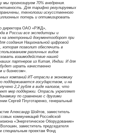
ду мы прогнозируем 70% внедрения.
ективность. Для тарифно регулируемых
граничены, технологии искусственного
иллионных потерь и оптимизировать
го директора ОАО «РЖД»,
ода в России все экспедиторы и
 на электронный документооборот при
для создания Национальной цифровой
 которая позволит обеспечить в
использованием различных видов
изовать взаимодействие нашей
аших партнеров из Китая, Индии. И для
 будет играть качественно
м и бизнесом»
.
нных компаний ИТ-отрасли в экономику
о поддерживается государством, и на
учено 2,2 рубля в виде налогов, что
кт мер поддержки. Отрасль укрепляет
динамику по сравнению с другими
ении Сергей Плуготаренко, генеральный
астие Александр Шойтов, заместитель
ассовых коммуникаций Российской
визиона «Энергетическое Оборудование»
Волошин, заместитель председателя
 и специальным проектам Фонд