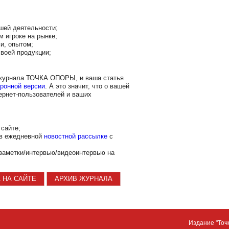
шей деятельности;
м игроке на рынке;
и, опытом;
воей продукции;
 журнала ТОЧКА ОПОРЫ, и ваша статья
ронной версии
. А это значит, что о вашей
ернет-пользователей и ваших
сайте;
 в ежедневной
новостной рассылке
с
заметки/интервью/видеоинтервью на
 НА САЙТЕ
АРХИВ ЖУРНАЛА
Издание "Точ