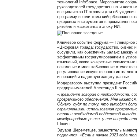
технологий InfoSpace. Мероприятие собра
руководителей государственных и частны
специалистов IT-отрасли для обсуждения
программу вошли темы кибербезопасности
цифровых инструментов в промышленности
ритейле и маркетинга в эпоху ИИ.
Ключевое событие форума — Пленарное за
«Цифровая триада: государство, бизнес и
обсудили, как обеспечить баланс между 
эффективным госрегулированием в услов
изменений, какие конкретные совместные
появление и масштабирование отечествен
регулирование искусственного интеллекта
инноваций и надежную защиту данных.
Модератором выступил президент Россий
предпринимателей Александр Шохин.
«Президент говорил о необходимости со
программного обеспечения. Мне кажется,
Однако, судя по тому, что выходят доп
ограничениями использования программн
стран и необходимой поддержкой выхода 
международные рынки, у нас впереди сто
Шохин.
Эдуард Шереметцев, заместитель министр
поделился:
«Если в начале 2023 года то