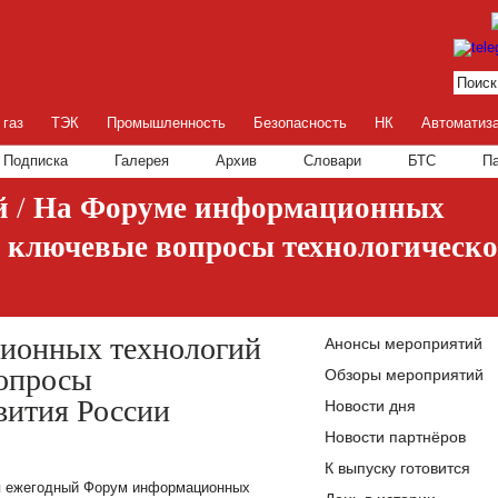
 газ
ТЭК
Промышленность
Безопасность
НК
Автоматиз
Подписка
Галерея
Архив
Словари
БТС
П
й
/
На Форуме информационных
и ключевые вопросы технологическо
ионных технологий
Анонсы мероприятий
вопросы
Обзоры мероприятий
вития России
Новости дня
Новости партнёров
К выпуску готовится
я ежегодный Форум информационных