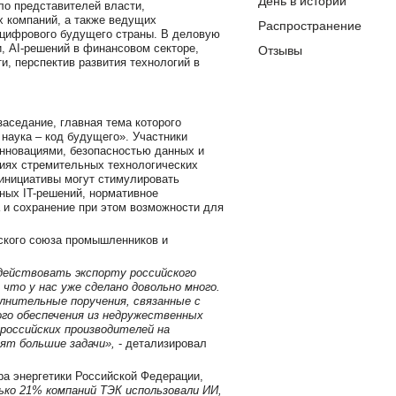
День в истории
ло представителей власти,
х компаний, а также ведущих
Распространение
 цифрового будущего страны. В деловую
, AI-решений в финансовом секторе,
Отзывы
, перспектив развития технологий в
седание, главная тема которого
 наука – код будущего». Участники
инновациями, безопасностью данных и
иях стремительных технологических
 инициативы могут стимулировать
ных IT-решений, нормативное
 и сохранение при этом возможности для
ского союза промышленников и
действовать экспорту российского
 что у нас уже сделано довольно много.
олнительные поручения, связанные с
ого обеспечения из недружественных
российских производителей на
ят большие задачи»,
- детализировал
а энергетики Российской Федерации,
лько 21% компаний ТЭК использовали ИИ,