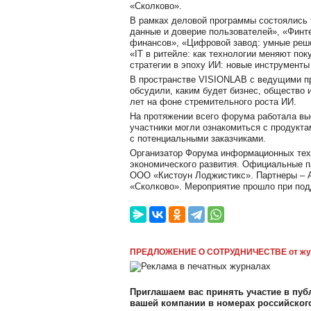
«Сколково».
В рамках деловой программы состоялись т
данные и доверие пользователей», «Финт
финансов», «Цифровой завод: умные реше
«IT в ритейле: как технологии меняют по
стратегии в эпоху ИИ: новые инструмент
В пространстве VISIONLAB с ведущими п
обсудили, каким будет бизнес, общество 
лет на фоне стремительного роста ИИ.
На протяжении всего форума работала 
участники могли ознакомиться с продукт
с потенциальными заказчиками.
Организатор Форума информационных техн
экономического развития. Официальные 
ООО «Кистоун Лоджистикс». Партнеры –
«Сколково». Мероприятие прошло при по
ПРЕДЛОЖЕНИЕ О СОТРУДНИЧЕСТВЕ от жу
Приглашаем вас принять участие в публ
вашей компании в номерах российско