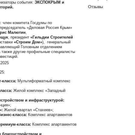
анизаторы события:
ЭКСПОКРЫМ и
Отзывы
иторий.
: член комитета Госдумы по
 председатель «Деловая Россия Крым»
рис Малютин
,
ещук
, президент
«Гильдии Строителей
ыставки
«Строим Дом»
), генеральный
правляющий Головным отделением
а также другие профильные специалисты
нвестиций.
25:
-класса:
Мультиформатный комплекс
ласса:
Жилой комплекс «Западный
стройством и инфраструктурой:
нция»;
»:
Жилой квартал «Стахеев»;
изнес-класса:
Комплекс апартаментов
премиум-класса:
Комплекс апартаментов
 благоустройством и