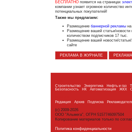
БЕСПЛАТНО
появится на страницах
элект
компании узнает огромное количество инт
потенциальных покупателей!
Также мы предлагаем:
Размещение
баннерной рекламы
на 
Размещение вашей статьи/новости
количеством подписчиков 17 тыс.
Размещение вашей новости/статьи/
сайте
РЕКЛАМА В ЖУРНАЛЕ
РЕКЛАМА
Темы
Строительство
Энергетика
Нефть и газ
Безопасность
НК
Автоматизация
ЖКХ
Журнал
Редакция
Архив
Подписка
Рекламодател
(c) 2009-2026
ООО "Альмега", ОГРН 5157746097504
Копирование материалов только по согла
Политика конфиденциальности