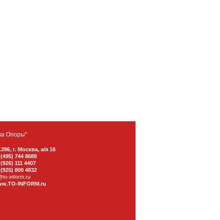
ка Опоры"
1396
,
г. Москва
,
а/я 16
 (495) 744 8688
 (926) 111 4407
 (925) 800 4832
@to-inform.ru
w.TO-INFORM.ru