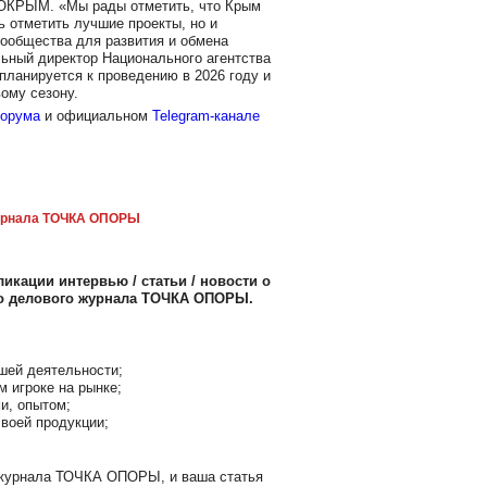
ПОКРЫМ. «Мы рады отметить, что Крым
ь отметить лучшие проекты, но и
ообщества для развития и обмена
льный директор Национального агентства
планируется к проведению в 2026 году и
вому сезону.
форума
и официальном
Telegram-канале
рнала ТОЧКА ОПОРЫ
икации интервью / статьи / новости о
го делового журнала ТОЧКА ОПОРЫ.
шей деятельности;
м игроке на рынке;
и, опытом;
воей продукции;
 журнала ТОЧКА ОПОРЫ, и ваша статья