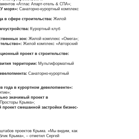
аментов «Атлас Апарт-отель & СПА»;
«У моря»:
Санаторно-курортный комплекс
да в сфере строительства:
Жилой
агоустройства:
Курортный клуб
ственных зон:
Жилой комплекс «Омега»;
ительство»:
Жилой комплекс «Авторский
ционный проект в строительстве:
вития территории:
Мультиформатный
девелопмента:
Санаторно-курортный
 года в курортном девелопменте»:
итие»;
ьно значимый проект в
Просторы Крыма»;
 проект смешанной застройки бизнес-
сштабов проектов Крыма. «Мы видим, как
облик Крыма», – отметил Сергей