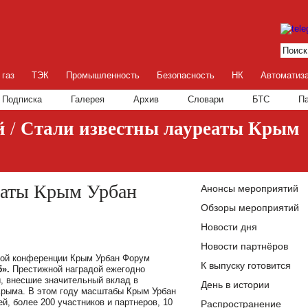
 газ
ТЭК
Промышленность
Безопасность
НК
Автоматиз
Подписка
Галерея
Архив
Словари
БТС
П
й
/
Стали известны лауреаты Крым
еаты Крым Урбан
Анонсы мероприятий
Обзоры мероприятий
Новости дня
Новости партнёров
ой конференции Крым Урбан Форум
К выпуску готовится
».
Престижной наградой ежегодно
, внесшие значительный вклад в
День в истории
Крыма. В этом году масштабы Крым Урбан
й, более 200 участников и партнеров, 10
Распространение