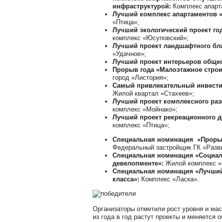
инфраструктурой:
Комплекс апарт
Лучший комплекс апартаментов 
«Птица»;
Лучший экологический проект го
комплекс «Юсуповский»;
Лучший проект ландшафтного бл
«Удачное»;
Лучший проект интерьеров обще
Прорыв года «Малоэтажное стро
город «Листория»;
Самый привлекательный инвести
Жилой квартал «Стахеев»;
Лучший проект комплексного раз
комплекс «Мойнако»;
Лучший проект рекреационного 
комплекс «Птица»;
Специальная номинация «Прорыв
Федеральный застройщик ГК «Разв
Специальная номинация «Социал
девелопменте»:
Жилой комплекс «
Специальная номинация «Лучший
класса»:
Комплекс «Ласка».
Организаторы отметили рост уровня и ма
из года в год растут проекты и меняется 