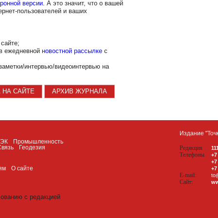
ронной версии
. А это значит, что о вашей
ернет-пользователей и ваших
сайте;
 в ежедневной
новостной рассылке
с
заметки/интервью/видеоинтервью на
 НА САЙТЕ
АРХИВ ЖУРНАЛА
Издание "Точ
ТЭК
Промышленность
Связь
Геодезия
Редакция
11
Телефоны
+7
+7
ям
О сайте
+7
E-mail:
to
Сайт:
ww
сованию с редакцией