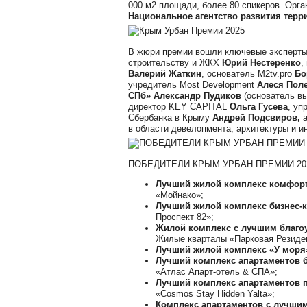
000 м2 площади, более 80 спикеров. Орг
Национальное агентство развития терр
В жюри премии вошли ключевые эксперты
строительству и ЖКХ
Юрий Нестеренко
,
Валерий Жаткин
, основатель M2tv.pro
Бо
учредитель Most Development
Алеся Пол
СПб» Александр Пудиков
(основатель в
директор KEY CAPITAL
Ольга Гусева
, у
Сбербанка в Крыму
Андрей Подсвиров,
в области девелопмента, архитектуры и и
ПОБЕДИТЕЛИ КРЫМ УРБАН ПРЕМИИ 20
Лучший жилой комплекс комфорт
«Мойнако»;
Лучший жилой комплекс бизнес-к
Проспект 82»;
Жилой комплекс с лучшим благоу
Жилые кварталы «Парковая Резиде
Лучший жилой комплекс «У моря
Лучший комплекс апартаментов б
«Атлас Апарт-отель & СПА»;
Лучший комплекс апартаментов 
«Cosmos Stay Hidden Yalta»;
Комплекс апартаментов с лучшим