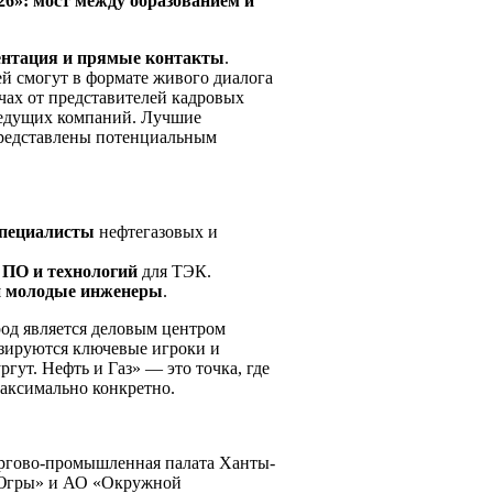
6»: мост между образованием и
ентация и прямые контакты
.
й смогут в формате живого диалога
ачах от представителей кадровых
ведущих компаний. Лучшие
представлены потенциальным
 специалисты
нефтегазовых и
, ПО и технологий
для ТЭК.
и молодые инженеры
.
од является деловым центром
азируются ключевые игроки и
ут. Нефть и Газ» — это точка, где
максимально конкретно.
ргово-промышленная палата Ханты-
 Югры» и АО «Окружной