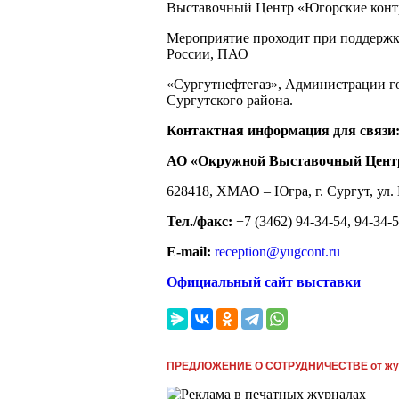
Выставочный Центр «Югорские конт
Мероприятие проходит при поддерж
России, ПАО
«Сургутнефтегаз», Администрации г
Сургутского района.
К
он
тактная информация для связи
А
О «Окружной Выставочный Цент
628418, ХМАО – Югра, г. Сургут, ул. 
Тел./факс:
+7 (3462) 94-34-54, 94-34-
E
-
m
a
il
:
reception@yugcont.ru
О
фициальный сайт выставки
ПРЕДЛОЖЕНИЕ О СОТРУДНИЧЕСТВЕ от жу