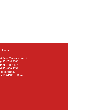
а Опоры"
1396
,
г. Москва
,
а/я 16
 (495) 744 8688
 (926) 111 4407
 (925) 800 4832
@to-inform.ru
w.TO-INFORM.ru