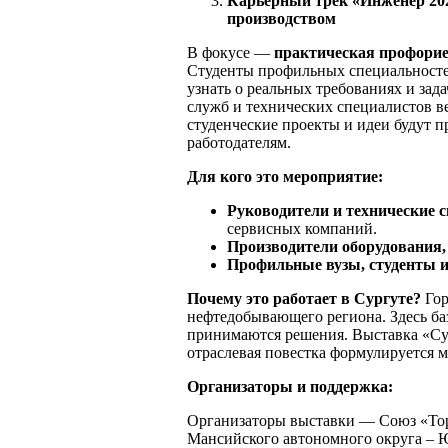
Карьерный трек «Инженер 202
производством
В фокусе —
практическая профори
Студенты профильных специальносте
узнать о реальных требованиях и зад
служб и технических специалистов 
студенческие проекты и идеи будут 
работодателям.
Д
л
я кого это мероприятие:
Ру
ково
д
и
тели и технические
сервисных компаний.
П
роизводители оборудования
П
рофильные вузы, студенты 
Поч
е
м
у это работает в Сургуте?
Гор
нефтедобывающего региона. Здесь б
принимаются решения. Выставка «Сург
отраслевая повестка формулируется 
О
рганизаторы и поддержка:
Организаторы выставки — Союз «То
Мансийского автономного округа –