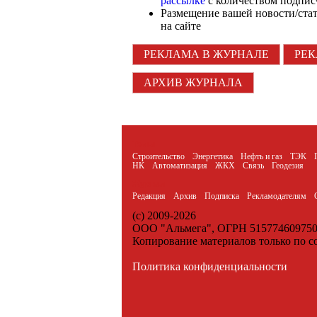
рассылке
с количеством подпис
Размещение вашей новости/ста
на сайте
РЕКЛАМА В ЖУРНАЛЕ
РЕК
АРХИВ ЖУРНАЛА
Темы
Строительство
Энергетика
Нефть и газ
ТЭК
НК
Автоматизация
ЖКХ
Связь
Геодезия
Журнал
Редакция
Архив
Подписка
Рекламодателям
(c) 2009-2026
ООО "Альмега", ОГРН 51577460975
Копирование материалов только по с
Политика конфиденциальности