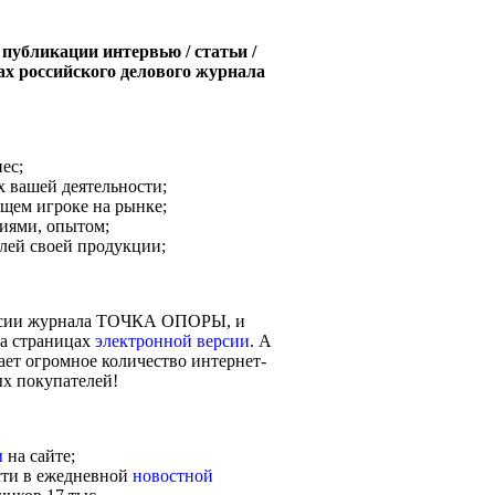
публикации интервью / статьи /
ах российского делового журнала
ес;
 вашей деятельности;
ющем игроке на рынке;
иями, опытом;
лей своей продукции;
ерсии журнала ТОЧКА ОПОРЫ, и
а страницах
электронной версии
. А
нает огромное количество интернет-
х покупателей!
ы
на сайте;
сти в ежедневной
новостной