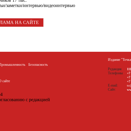
чиков 17 тыс.
тьи/заметки/интервью/видеоинтервью
ЛАМА НА САЙТЕ
Издание "Точк
Промышленность
Безопасность
Редакция
11
Телефоны
+7
+7
О сайте
+7
E-mail:
to
Сайт:
ww
04
огласованию с редакцией