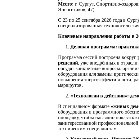
Место:
г. Сургут, Спортивно-оздоро
Энергетиков, 47)
С 23 по 25 сентября 2026 года в Сур
специализированная технологическая 
Кл
ю
ч
е
в
ые направления работы в 20
Деловая программа: практика
Программа сессий построена вокруг
решений
, уже внедрённых в отрасли
обсудят конкретные вопросы: органи
оборудования для замены критически
повышения энергоэффективности, ра
маршрутов.
«Технологии в действии»: де
В специальном формате
«
живых дем
оборудования и программного обеспе
площадку, чтобы наглядно показать
заинтересованной профессиональной
техническим специалистам.