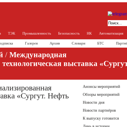
з
ТЭК
Промышленность
Безопасность
НК
Автоматизация
одписка
Галерея
Архив
Словари
БТС
Партн
й
/
Международная
 технологическая выставка «Сургут
иализированная
Анонсы мероприятий
авка «Сургут. Нефть
Обзоры мероприятий
Новости дня
Новости партнёров
К выпуску готовится
День в истории