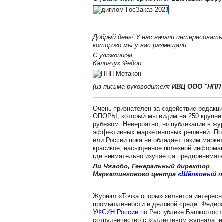
Добрый день! У нас начали интересоват
которого мы у вас размещали.
С уважением,
Калинчук Фёдор
(из письма руководителя
ИВЦ ООО "НПП
Очень признателен за содействие редакц
ОПОРЫ, который мы видим на 250 крупней
рубежом. Невероятно, но публикации в жу
эффективных маркетинговых решений. По
или России пока не обладает таким марк
красивое, насыщенное полезной информац
где внимательно изучается предпринимат
Ли Чжаобо, Генеральный директор
Маркетингового центра
«Шёлковый 
Журнал «Точка опоры» является интересн
промышленности и деловой среде. Федер
УФСИН России
по Республике Башкортоста
сотрудничество с коллективом журнала, н