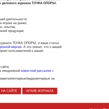
го делового журнала ТОЧКА ОПОРЫ.
шей деятельности;
м игроке на рынке;
и, опытом;
воей продукции;
 журнала ТОЧКА ОПОРЫ, и ваша статья
ронной версии
. А это значит, что о вашей
ернет-пользователей и ваших
сайте;
 в ежедневной
новостной рассылке
с
заметки/интервью/видеоинтервью на
 НА САЙТЕ
АРХИВ ЖУРНАЛА