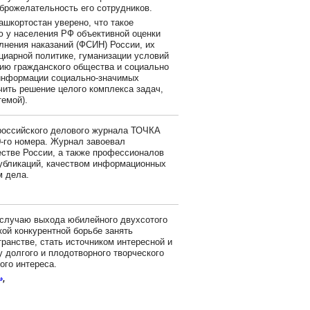
брожелательность его сотрудников.
шкортостан уверено, что такое
 у населения РФ объективной оценки
нения наказаний (ФСИН) России, их
циарной политике, гуманизации условий
нию гражданского общества и социально
 информации социально-значимых
ить решение целого комплекса задач,
емой).
оссийского делового журнала ТОЧКА
-го номера. Журнал завоевал
стве России, а также профессионалов
убликаций, качеством информационных
м дела.
 случаю выхода юбилейного двухсотого
ой конкурентной борьбе занять
ранстве, стать источником интересной и
долгого и плодотворного творческого
ого интереса.
»
,