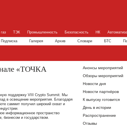
 газ
ТЭК
Промышленность
Безопасность
НК
Автоматиз
Подписка
Галерея
Архив
Словари
БТС
П
рнале «ТОЧКА
Анонсы мероприятий
Обзоры мероприятий
Новости дня
Новости партнёров
ную поддержку VIII Crypto Summit. Мы
клад в освещение мероприятия. Благодаря
К выпуску готовится
оте саммит получил широкий охват и
День в истории
индустрии.
ное информационное пространство
Распространение
, бизнесом и государством.
Отзывы