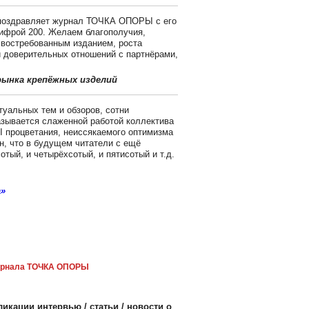
 поздравляет журнал ТОЧКА ОПОРЫ с его
ифрой 200. Желаем благополучия,
 востребованным изданием, роста
и доверительных отношений с партнёрами,
рынка крепёжных изделий
туальных тем и обзоров, сотни
называется слаженной работой коллектива
процветания, неиссякаемого оптимизма
н, что в будущем читатели с ещё
тый, и четырёхсотый, и пятисотый и т.д.
а»
рнала ТОЧКА ОПОРЫ
икации интервью / статьи / новости о