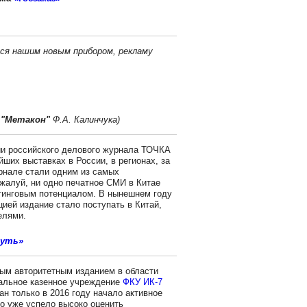
ься нашим новым прибором, рекламу
 "Метакон"
Ф.А. Калинчука)
ии российского делового журнала ТОЧКА
ших выставках в России, в регионах, за
рнале стали одним из самых
жалуй, ни одно печатное СМИ в Китае
етинговым потенциалом. В нынешнем году
ией издание стало поступать в Китай,
елями.
путь»
ым авторитетным изданием в области
альное казенное учреждение
ФКУ ИК-7
н только в 2016 году начало активное
о уже успело высоко оценить