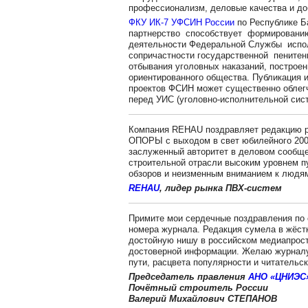
профессионализм, деловые качества и до
ФКУ ИК-7 УФСИН России
по Республике Ба
партнерство способствует формированию
деятельности Федеральной Службы испол
сопричастности государственной пенитен
отбывания уголовных наказаний, построе
ориентированного общества. Публикация
проектов ФСИН может существенно облегч
перед УИС (уголовно-исполнительной сист
Компания REHAU поздравляет редакцию р
ОПОРЫ с выходом в свет юбилейного 200
заслуженный авторитет в деловом сообще
строительной отрасли высоким уровнем п
обзоров и неизменным вниманием к людя
REHAU
, лидер рынка ПВХ-систем
Примите мои сердечные поздравления по
номера журнала. Редакция сумела в жёстк
достойную нишу в российском медиапрост
достоверной информации. Желаю журналу 
пути, расцвета популярности и читательск
Председатель правления
АНО «ЦНИЭС
Почётный строитель России
Валерий Михайлович СТЕПАНОВ