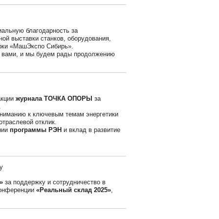
льную благодарность за
й выставки станков, оборудования,
рки «МашЭкспо Сибирь».
с вами, и мы будем рады продолжению
акции
журнала ТОЧКА ОПОРЫ
за
.
ниманию к ключевым темам энергетики
траслевой отклик.
нии
программы РЭН
и вклад в развитие
Ы»
за поддержку и сотрудничество в
конференции
«Реальный склад 2025»
,