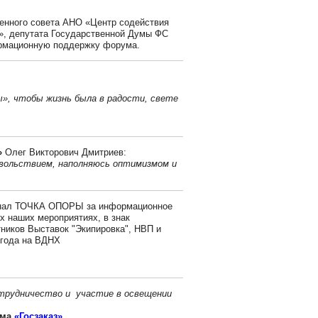
енного совета АНО «Центр содействия
», депутата Государственной Думы ФС
рмационную поддержку форума.
», чтобы жизнь была в радости, свете
»
Олег Викторович Дмитриев:
овольствием, наполняюсь оптимизмом и
нал ТОЧКА ОПОРЫ за информационное
ех наших мероприятиях, в знак
ников Выставок "Экипировка", НВП и
 года на ВДНХ
трудничество и участие в освещении
ума
«Госзаказ»