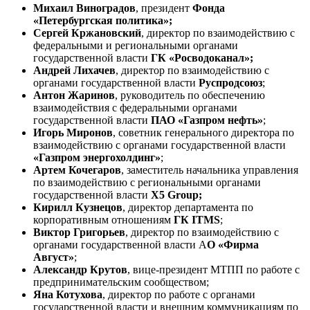
Михаил Виноградов
, президент
Фонда
«Петербургская политика»;
Сергей Кржановский
, директор по взаимодействию с
федеральными и региональными органами
государственной власти
ГК «Росводоканал»;
Андрей Лихачев
, директор по взаимодействию с
органами государственной власти
Руспродсоюз
;
Антон Жаринов
, руководитель по обеспечению
взаимодействия с федеральными органами
государственной власти
ПАО «Газпром нефть»
;
Игорь Миронов
, советник генерального директора по
взаимодействию с органами государственной власти
«Газпром энергохолдинг»
;
Артем Кочегаров
, заместитель начальника управления
по взаимодействию с региональными органами
государственной власти
X
5 Group
;
Кирилл Кузнецов
, директор департамента по
корпоративным отношениям
ГК
ITMS
;
Виктор Григорьев
, директор по взаимодействию с
органами государственной власти А
О «Фирма
Август»
;
Александр Крутов
, вице-президент МТПП по работе с
предпринимательским сообществом;
Яна Котухова
, директор по работе с органами
государственной власти и внешним коммуникациям по