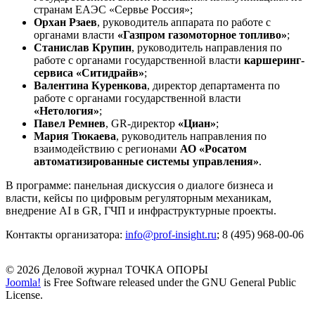
странам ЕАЭС «Сервье Россия»;
Орхан Рзаев
, руководитель аппарата по работе с
органами власти
«Газпром газомоторное топливо»
;
Станислав Крупин
, руководитель направления по
работе с органами государственной власти
каршеринг-
сервиса «Ситидрайв»
;
Валентина Куренкова
, директор департамента по
работе с органами государственной власти
«Нетология»
;
Павел Ремнев
, GR-директор
«Циан»
;
Мария Тюкаева
, руководитель направления по
взаимодействию с регионами
АО «Росатом
автоматизированные системы управления»
.
В программе: панельная дискуссия о диалоге бизнеса и
власти, кейсы по цифровым регуляторным механикам,
внедрение AI в GR, ГЧП и инфраструктурные проекты.
Контакты организатора:
info​
@
​prof-insight.ru
; 8 (495) 968-00-06
© 2026 Деловой журнал ТОЧКА ОПОРЫ
Joomla!
is Free Software released under the GNU General Public
License.