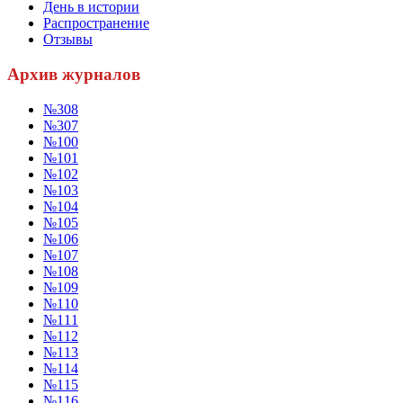
День в истории
Распространение
Отзывы
Архив журналов
№308
№307
№100
№101
№102
№103
№104
№105
№106
№107
№108
№109
№110
№111
№112
№113
№114
№115
№116