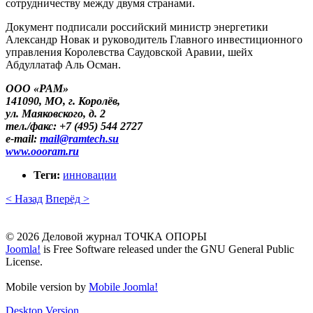
сотрудничеству между двумя странами.
Документ подписали российский министр энергетики
Александр Новак и руководитель Главного инвестиционного
управления Королевства Саудовской Аравии, шейх
Абдуллатаф Аль Осман.
ООО «РАМ»
141090, МО, г. Королёв,
ул. Маяковского, д. 2
тел./факс: +7 (495) 544 2727
e-mail:
mail​
@
​ramtech.su
www.oooram.ru
Теги:
инновации
< Назад
Вперёд >
© 2026 Деловой журнал ТОЧКА ОПОРЫ
Joomla!
is Free Software released under the GNU General Public
License.
Mobile version by
Mobile Joomla!
Desktop Version