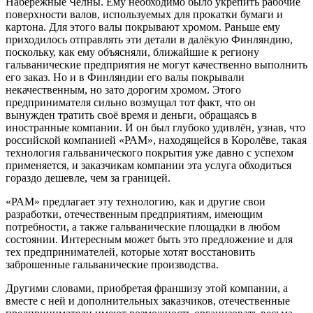
Набережные Челны. Ему необходимо было укрепить рабочие
поверхности валов, используемых для прокатки бумаги и
картона. Для этого валы покрывают хромом. Раньше ему
приходилось отправлять эти детали в далёкую Финляндию,
поскольку, как ему объясняли, ближайшие к региону
гальванические предприятия не могут качественно выполнить
его заказ. Но и в Финляндии его валы покрывали
некачественным, но зато дорогим хромом. Этого
предпринимателя сильно возмущал тот факт, что он
вынужден тратить своё время и деньги, обращаясь в
иностранные компании. И он был глубоко удивлён, узнав, что
российской компанией «РАМ», находящейся в Королёве, такая
технология гальванического покрытия уже давно с успехом
применяется, и заказчикам компании эта услуга обходиться
гораздо дешевле, чем за границей.
«РАМ» предлагает эту технологию, как и другие свои
разработки, отечественным предприятиям, имеющим
потребности, а также гальванические площадки в любом
состоянии. Интересным может быть это предложение и для
тех предпринимателей, которые хотят восстановить
заброшенные гальванические производства.
Другими словами, приобретая франшизу этой компании, а
вместе с ней и дополнительных заказчиков, отечественные