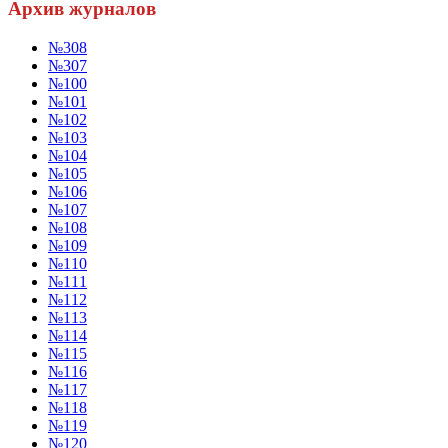
Архив журналов
№308
№307
№100
№101
№102
№103
№104
№105
№106
№107
№108
№109
№110
№111
№112
№113
№114
№115
№116
№117
№118
№119
№120