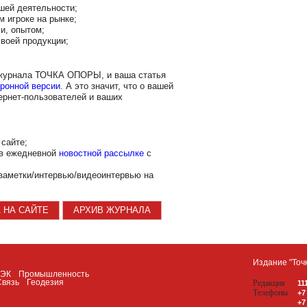
шей деятельности;
м игроке на рынке;
и, опытом;
воей продукции;
 журнала ТОЧКА ОПОРЫ, и ваша статья
ронной версии
. А это значит, что о вашей
ернет-пользователей и ваших
сайте;
 в ежедневной
новостной рассылке
с
заметки/интервью/видеоинтервью на
 НА САЙТЕ
АРХИВ ЖУРНАЛА
Издание "Точ
ТЭК
Промышленность
Связь
Геодезия
Редакция
11
Телефоны
+7
+7