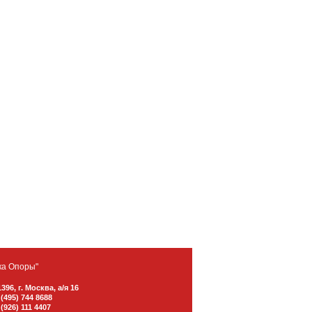
ка Опоры"
1396
,
г. Москва
,
а/я 16
 (495) 744 8688
 (926) 111 4407