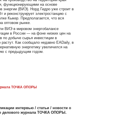
и, функционирующими на основе
 энергии (ВИЭ). Норд Гидро уже строит в
т и реконструирует электростанцию с
лке Кыкер. Предполагается, что вся
на оптовом рынке.
оли ВИЭ в мировом энергобалансе
ации в России — на фоне низких цен на
в по добыче сырья инвестиции в
 растут. Как сообщало недавно EADaily, в
тернативную энергетику увеличился на
нию с предыдущим годом.
рнала ТОЧКА ОПОРЫ
икации интервью / статьи / новости о
го делового журнала ТОЧКА ОПОРЫ.