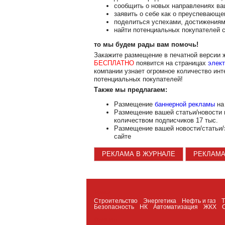
сообщить о новых направлениях ва
заявить о себе как о преуспевающе
поделиться успехами, достижениям
найти потенциальных покупателей с
то мы будем рады вам помочь!
Закажите размещение в печатной версии
БЕСПЛАТНО
появится на страницах
элект
компании узнает огромное количество инт
потенциальных покупателей!
Также мы предлагаем:
Размещение
баннерной рекламы
на 
Размещение вашей статьи/новости
количеством подписчиков 17 тыс.
Размещение вашей новости/статьи/
сайте
РЕКЛАМА В ЖУРНАЛЕ
РЕКЛАМА
Темы
Строительство
Энергетика
Нефть и газ
Безопасность
НК
Автоматизация
ЖКХ
Журнал