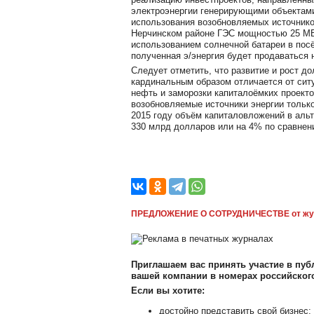
электроэнергии генерирующими объектам
использования возобновляемых источников
Нерчинском районе ГЭС мощностью 25 МВ
использованием солнечной батареи в посё
полученная э/энергия будет продаваться 
Следует отметить, что развитие и рост д
кардинальным образом отличается от ситу
нефть и заморозки капиталоёмких проекто
возобновляемые источники энергии только
2015 году объём капиталовложений в аль
330 млрд долларов или на 4% по сравне
ПРЕДЛОЖЕНИЕ О СОТРУДНИЧЕСТВЕ от жу
Приглашаем вас принять участие в публ
вашей компании в номерах российско
Если вы хотите:
достойно представить свой бизнес;