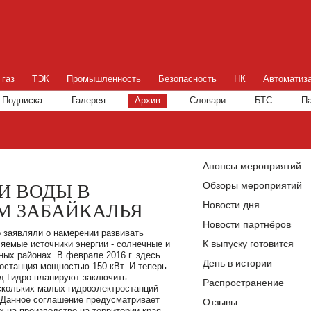
 газ
ТЭК
Промышленность
Безопасность
НК
Автоматиз
Подписка
Галерея
Архив
Словари
БТС
П
Анонсы мероприятий
Обзоры мероприятий
И ВОДЫ В
Новости дня
М ЗАБАЙКАЛЬЯ
Новости партнёров
 заявляли о намерении развивать
К выпуску готовится
яемые источники энергии - солнечные и
ных районах. В феврале 2016 г. здесь
День в истории
останция мощностью 150 кВт. И теперь
рд Гидро планируют заключить
Распространение
ескольких малых гидроэлектростанций
. Данное соглашение предусматривает
Отзывы
 на производство на территории края