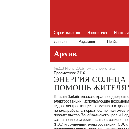
Строительство
Энергетика
Нефть и
Главная
Редакция
Прайс
Архив
№213 Июнь 2016 тема: энергетика
Просмотров: 3116
ЭНЕРГИЯ СОЛНЦА 
ПОМОЩЬ ЖИТЕЛЯ
Власти Забайкальского края неоднократно
электростанции, использующие возобновл
гидроэлектростанции, особенно в отдалён
начала работать первая солнечная электр
правительство Забайкальского края и Но
соглашение о строительстве в регионе н
(ГЭС) и солнечных электростанций (СЭС)
реализацию инвестпроектов, направленных