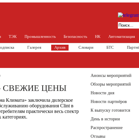
з
ТЭК
Промышленность
Безопасность
НК
Автоматизация
одписка
Галерея
Архив
Словари
БТС
Партн
о
Анонсы мероприятий
Обзоры мероприятий
- СВЕЖИЕ ЦЕНЫ
Новости дня
ма Климата» заключила дилерское
Новости партнёров
бслуживанию оборудования Clint в
К выпуску готовится
отребителям практически весь спектр
 категориях.
День в истории
Распространение
Отзывы