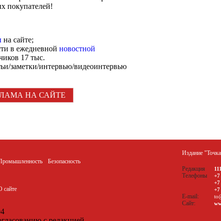
х покупателей!
ы
на сайте;
сти в ежедневной
новостной
чиков 17 тыс.
тьи/заметки/интервью/видеоинтервью
ЛАМА НА САЙТЕ
Издание "Точк
Промышленность
Безопасность
Редакция
11
Телефоны
+7
+7
О сайте
+7
E-mail:
to
Сайт:
ww
04
огласованию с редакцией