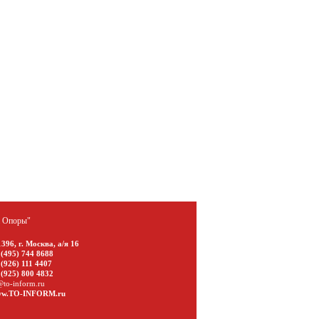
а Опоры"
1396
,
г. Москва
,
а/я 16
 (495) 744 8688
 (926) 111 4407
 (925) 800 4832
@to-inform.ru
w.TO-INFORM.ru