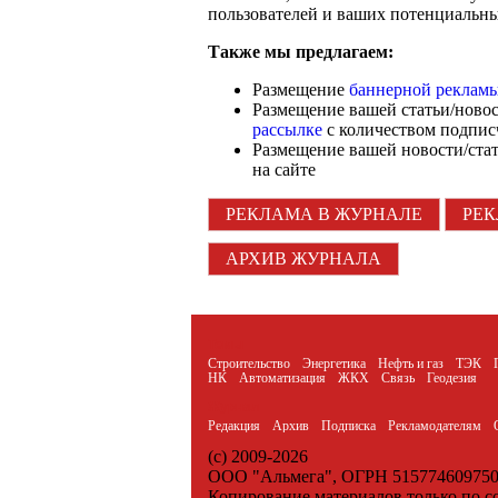
пользователей и ваших потенциальны
Также мы предлагаем:
Размещение
баннерной реклам
Размещение вашей статьи/ново
рассылке
с количеством подпис
Размещение вашей новости/ста
на сайте
РЕКЛАМА В ЖУРНАЛЕ
РЕК
АРХИВ ЖУРНАЛА
Темы
Строительство
Энергетика
Нефть и газ
ТЭК
НК
Автоматизация
ЖКХ
Связь
Геодезия
Журнал
Редакция
Архив
Подписка
Рекламодателям
(c) 2009-2026
ООО "Альмега", ОГРН 51577460975
Копирование материалов только по с