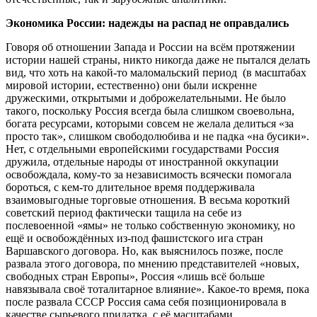
Экономика России: надежды на распад не оправдались
Говоря об отношении Запада и России на всём протяжении
истории нашей страны, никто никогда даже не пытался делать
вид, что хоть на какой-то маломальский период (в масштабах
мировой истории, естественно) они были искренне
дружескими, открытыми и доброжелательными. Не было
такого, поскольку Россия всегда была слишком своевольна,
богата ресурсами, которыми совсем не желала делиться «за
просто так», слишком свободолюбива и не падка «на бусики».
Нет, с отдельными европейскими государствами Россия
дружила, отдельные народы от иностранной оккупации
освобождала, кому-то за независимость всячески помогала
бороться, с кем-то длительное время поддерживала
взаимовыгодные торговые отношения. В весьма короткий
советский период фактически тащила на себе из
послевоенной «ямы» не только собственную экономику, но
ещё и освобождённых из-под фашистского ига стран
Варшавского договора. Но, как выяснилось позже, после
развала этого договора, по мнению представителей «новых,
свободных стран Европы», Россия «лишь всё больше
навязывала своё тоталитарное влияние». Какое-то время, пока
после развала СССР Россия сама себя позиционировала в
качестве сырьевого придатка, с её масштабами,