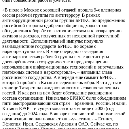
опыт совместной работы уже есть.
«В июле в Москве с хорошей отдачей прошла 9-я пленарная
сессия рабочей группы по антитеррору. В рамках
антикоррупционной работы группы БРИКС по предложению
российской стороны одобрены общие подходы стран
объединения к борьбе со взяточничеством и к возвращению
активов и доходов, полученных от незаконной преступной
деятельности. Дополнительный импульс получило
взаимодействие государств БРИКС по борьбе с
наркопреступностью. В ходе очередного заседания
антинаркотическая рабочей группы в мае достигнуты
договорённости о сотрудничестве в предотвращении
использования информационных технологий и виртуальных
платёжных систем в наркоторговле», – напомнил глава
российского государства. А впереди ещё саммит БРИКС,
который пройдёт в Казани в середине октября. В эти даты в
столице Татарстана ожидают многих высокопоставленных
гостей. И как раз на нём будет обсуждение расширения
состава организации. Изначально БРИКС было объединением
пяти быстроразвивающихся стран – Бразилии, России, Индии,
Китая и ЮАР – и существовала в таком виде с 2006 (год
создания) до 2024 года. В январе в состав этой экономической
организации вошли новые страны-участницы – Египет,
Эфиопия, Иран, Саудовская Аравия и ОАЭ. Сейчас же, по