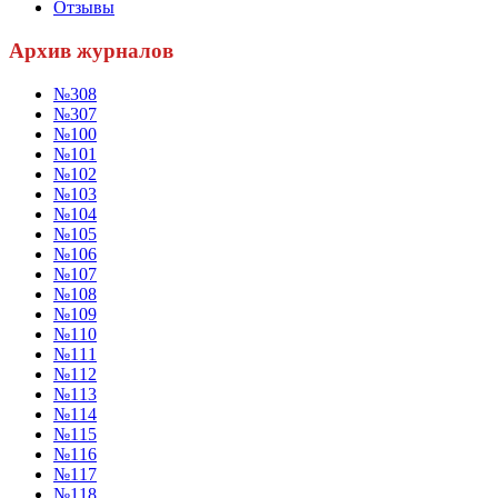
Отзывы
Архив журналов
№308
№307
№100
№101
№102
№103
№104
№105
№106
№107
№108
№109
№110
№111
№112
№113
№114
№115
№116
№117
№118