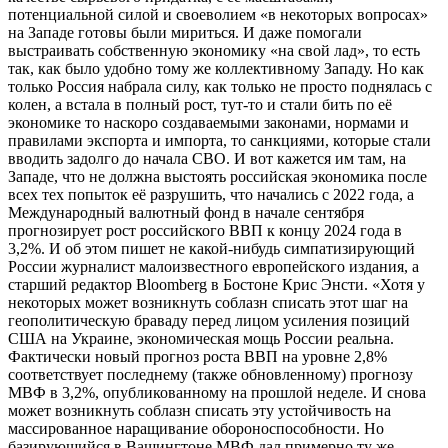
потенциальной силой и своеволием «в некоторых вопросах»
на Западе готовы были мириться. И даже помогали
выстраивать собственную экономику «на свой лад», то есть
так, как было удобно тому же коллективному Западу. Но как
только Россия набрала силу, как только не просто поднялась с
колен, а встала в полный рост, тут-то и стали бить по её
экономике то наскоро создаваемыми законами, нормами и
правилами экспорта и импорта, то санкциями, которые стали
вводить задолго до начала СВО. И вот кажется им там, на
Западе, что не должна выстоять российская экономика после
всех тех попыток её разрушить, что начались с 2022 года, а
Международный валютный фонд в начале сентября
прогнозирует рост российского ВВП к концу 2024 года в
3,2%. И об этом пишет не какой-нибудь симпатизирующий
России журналист малоизвестного европейского издания, а
старший редактор Bloomberg в Бостоне Крис Энсти. «Хотя у
некоторых может возникнуть соблазн списать этот шаг на
геополитическую браваду перед лицом усиления позиций
США на Украине, экономическая мощь России реальна.
Фактически новый прогноз роста ВВП на уровне 2,8%
соответствует последнему (также обновленному) прогнозу
МВФ в 3,2%, опубликованному на прошлой неделе. И снова
может возникнуть соблазн списать эту устойчивость на
массированное наращивание обороноспособности. Но
базирующийся в Вашингтоне МВФ дал примерно ту же