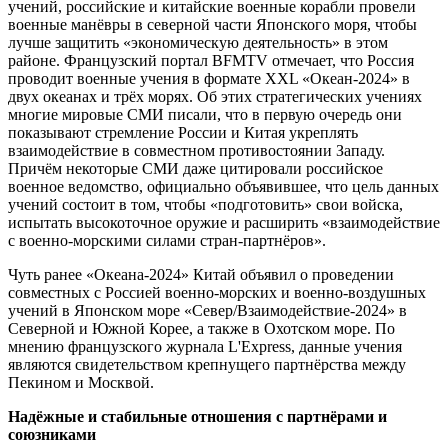
учений, российские и китайские военные корабли провели
военные манёвры в северной части Японского моря, чтобы
лучше защитить «экономическую деятельность» в этом
районе. Французский портал BFMTV отмечает, что Россия
проводит военные учения в формате XXL «Океан-2024» в
двух океанах и трёх морях. Об этих стратегических учениях
многие мировые СМИ писали, что в первую очередь они
показывают стремление России и Китая укреплять
взаимодействие в совместном противостоянии Западу.
Причём некоторые СМИ даже цитировали российское
военное ведомство, официально объявившее, что цель данных
учений состоит в том, чтобы «подготовить» свои войска,
испытать высокоточное оружие и расширить «взаимодействие
с военно-морскими силами стран-партнёров».
Чуть ранее «Океана-2024» Китай объявил о проведении
совместных с Россией военно-морских и военно-воздушных
учений в Японском море «Север/Взаимодействие-2024» в
Северной и Южной Корее, а также в Охотском море. По
мнению французского журнала L'Express, данные учения
являются свидетельством крепнущего партнёрства между
Пекином и Москвой.
Надёжные и стабильные отношения с партнёрами и
союзниками