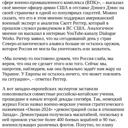
сфере военно-промышленного комплекса (ВПК)», – высказал
своё мнение офицер армии США в отставке Дэниел Дэвис на
своей страничке в одной из популярных соцсетей. Можно
сказать, что его в этом мнении поддержал американский
военный эксперт и аналитик Скотт Риттер, который в
прошлом служил разведчиком в ВС США. Аналогичное
мнение он высказал в интервью YouTube-каналу Dialogue
Works. Риттер заявил, что на сегодняшний день у стран
Северо-атлантического альянса больше не осталось оружия,
которое Россия не могла бы уничтожить или захватить.
«Мы почему-то постоянно думаем, что Россия слаба, мы
верим, что она не сделает этого или того. Сейчас мы,
напротив, наблюдаем, как она буквально задаёт нам жару на
Украине. У Европы не осталось ничего, что может повлиять
на ситуацию», – отметил Риттер.
А вот западно-европейских экспертов заставили
поволноваться совместные российско-китайские учения,
прошедшие в начале второй декады сентября. Так, немецкий
журнал Focus назвал военно-морские учения стратегического
назначения «Океан-2024» «демонстрацией силы в отношении
Запада». Демонстрация получилась масштабной, поскольку в
ней приняли участие более 400 боевых кораблей и 90 тыс.
военнослужащих различных флотов. Попутно, по плану