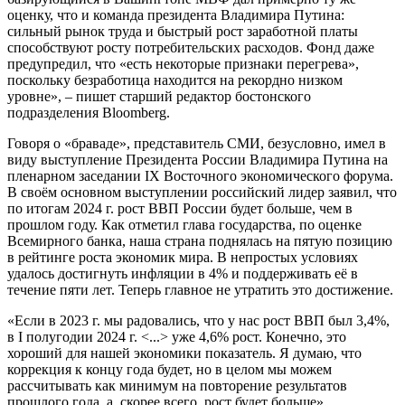
оценку, что и команда президента Владимира Путина:
сильный рынок труда и быстрый рост заработной платы
способствуют росту потребительских расходов. Фонд даже
предупредил, что «есть некоторые признаки перегрева»,
поскольку безработица находится на рекордно низком
уровне», – пишет старший редактор бостонского
подразделения Bloomberg.
Говоря о «браваде», представитель СМИ, безусловно, имел в
виду выступление Президента России Владимира Путина на
пленарном заседании IX Восточного экономического форума.
В своём основном выступлении российский лидер заявил, что
по итогам 2024 г. рост ВВП России будет больше, чем в
прошлом году. Как отметил глава государства, по оценке
Всемирного банка, наша страна поднялась на пятую позицию
в рейтинге роста экономик мира. В непростых условиях
удалось достигнуть инфляции в 4% и поддерживать её в
течение пяти лет. Теперь главное не утратить это достижение.
«Если в 2023 г. мы радовались, что у нас рост ВВП был 3,4%,
в I полугодии 2024 г. <...> уже 4,6% рост. Конечно, это
хороший для нашей экономики показатель. Я думаю, что
коррекция к концу года будет, но в целом мы можем
рассчитывать как минимум на повторение результатов
прошлого года, а, скорее всего, рост будет больше».