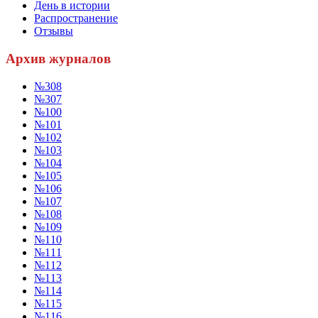
День в истории
Распространение
Отзывы
Архив журналов
№308
№307
№100
№101
№102
№103
№104
№105
№106
№107
№108
№109
№110
№111
№112
№113
№114
№115
№116