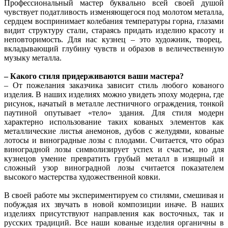
Профессиональный мастер буквально всей своей душой
чувствует податливость изменяющегося под молотом металла,
сердцем воспринимает колебания температуры горна, глазами
видит структуру стали, стараясь придать изделию красоту и
неповторимость. Для нас кузнец – это художник, творец,
вкладывающий глубину чувств и образов в величественную
музыку металла.
– Какого стиля придерживаются ваши мастера?
– От пожелания заказчика зависит стиль любого кованого
изделия. В наших изделиях можно увидеть эпоху модерна, где
рисунок, начатый в металле лестничного ограждения, тонкой
паутиной опутывает «тело» здания. Для стиля модерн
характерно использование таких кованых элементов как
металлические листья анемонов, дубов с желудями, кованые
лотосы и виноградные лозы с плодами. Считается, что образ
виноградной лозы символизирует успех и счастье, но для
кузнецов умение превратить грубый металл в изящный и
сложный узор виноградной лозы считается показателем
высокого мастерства художественной ковки.
В своей работе мы экспериментируем со стилями, смешивая и
побуждая их звучать в новой композиции иначе. В наших
изделиях присутствуют направления как восточных, так и
русских традиций. Все наши кованые изделия органичны в