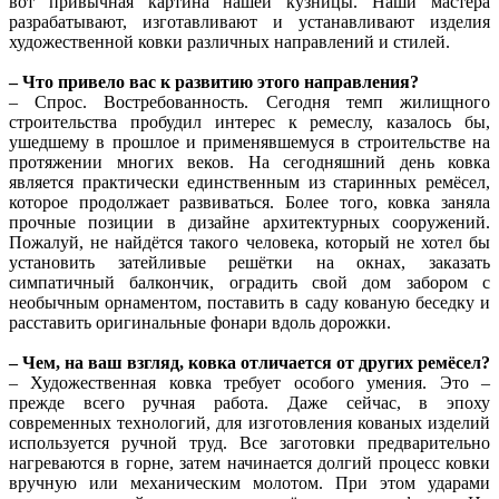
вот привычная картина нашей кузницы. Наши мастера
разрабатывают, изготавливают и устанавливают изделия
художественной ковки различных направлений и стилей.
– Что привело вас к развитию этого направления?
– Спрос. Востребованность. Сегодня темп жилищного
строительства пробудил интерес к ремеслу, казалось бы,
ушедшему в прошлое и применявшемуся в строительстве на
протяжении многих веков. На сегодняшний день ковка
является практически единственным из старинных ремёсел,
которое продолжает развиваться. Более того, ковка заняла
прочные позиции в дизайне архитектурных сооружений.
Пожалуй, не найдётся такого человека, который не хотел бы
установить затейливые решётки на окнах, заказать
симпатичный балкончик, оградить свой дом забором с
необычным орнаментом, поставить в саду кованую беседку и
расставить оригинальные фонари вдоль дорожки.
– Чем, на ваш взгляд, ковка отличается от других ремёсел?
– Художественная ковка требует особого умения. Это –
прежде всего ручная работа. Даже сейчас, в эпоху
современных технологий, для изготовления кованых изделий
используется ручной труд. Все заготовки предварительно
нагреваются в горне, затем начинается долгий процесс ковки
вручную или механическим молотом. При этом ударами