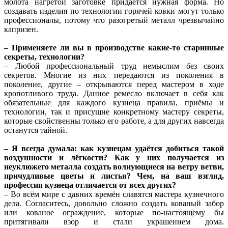
молота нагретой заготовке придаётся нужная форма. Но
создавать изделия по технологии горячей ковки могут только
профессионалы, потому что разогретый металл чрезвычайно
капризен.
– Применяете ли вы в производстве какие-то старинные
секреты, технологии?
– Любой профессиональный труд немыслим без своих
секретов. Многие из них передаются из поколения в
поколение, другие – открываются перед мастером в ходе
кропотливого труда. Данное ремесло включает в себя как
обязательные для каждого кузнеца правила, приёмы и
технологии, так и присущие конкретному мастеру секреты,
которые свойственны только его работе, а для других навсегда
останутся тайной.
– Я всегда думала: как кузнецам удаётся добиться такой
воздушности и лёгкости? Как у них получается из
неуклюжего металла создать волнующиеся на ветру ветви,
причудливые цветы и листья? Чем, на ваш взгляд,
профессия кузнеца отличается от всех других?
– Во всём мире с давних времён славятся мастера кузнечного
дела. Согласитесь, довольно сложно создать кованый забор
или кованое ограждение, которые по-настоящему бы
притягивали взор и стали украшением дома.