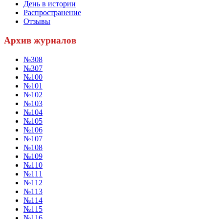
День в истории
Распространение
Отзывы
Архив журналов
№308
№307
№100
№101
№102
№103
№104
№105
№106
№107
№108
№109
№110
№111
№112
№113
№114
№115
№116