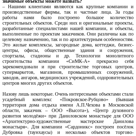
значимые объекты можете назвать?
– Нашими клиентами являются как крупные компании и
производственные фирмы, так и частные лица. За годы
работы нами было построено большое количество
строительных объектов. Среди них и оригинальные проекты,
разработанные специалистами нашей компании, и объекты,
выполненные по проектам заказчиков. Они различны как по
целевому назначению, так и по архитектурным особенностям.
Это жилые комплексы, загородные дома, коттеджи, бизнес-
центры, офисы, общественные здания и сооружения,
спортзалы, стадионы и др. Технологии монолитного
строительства компании «СиМК-А» прекрасно себя
зарекомендовали и при строительстве торговых центров,
супермаркетов, магазинов, промышленных сооружений,
заводов, ангаров, медицинских учреждений, оздоровительных
центров многих других объектов.
Назову лишь некоторые. Очень интересными объектами стали
усадебный комплекс «Покровское-Рубцово» (бывшая
территория дома отдыха имени А.П.Чехова в Московской
области, заказчик – ООО «Высота»), «Центр духовного
развития молодёжи» при Даниловском монастыре для ООО
«Архитектурно-художественные мастерские Данилова
монастыря». Для компании «Сардоникс» построен посёлок
Дубровка (таунхаусы) и несколько объектов торгово-