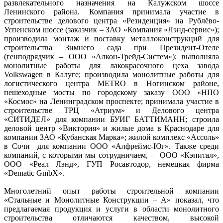
развлекательного назначения на Калужском шоссе
Ленинского района. Компания принимала участие в
строительстве делового центра «Резиденция» на Рублёво-
Успенском шоссе (заказчик – ЗАО «Компания «Лэнд-сервис»);
производила монтаж и поставку металлоконструкций для
строительства Зимнего сада при Президент-Отеле
(генподрядчик – ООО «Алкон-Трейд-Систем»); выполняла
монолитные работы для лакокрасочного цеха завода
Volkswagen в Калуге; производила монолитные работы для
логистического центра METRO в Ногинском районе,
пешеходные мосты по городскому заказу ООО «НПО
«Космос» на Ленинградском проспекте; принимала участие в
строительстве ТРЦ «Атриум» и Делового центра
«СИТИДЕЛ» для компании БУИГ БАТТИМАНН; строила
деловой центр «Виктория» и жилые дома в Краснодаре для
компании ЗАО «Кубанская Марка»; жилой комплекс «Ассоль»
в Сочи для компании ООО «Алфреймс-Юг». Также среди
компаний, с которыми мы сотрудничаем, – ООО «Кэпитал»,
ООО «Реал Лэнд», ГУП Росавтодор, немецкая фирма
«Dematic GmbX».
Многолетний опыт работы строительной компании
«Стальные и Монолитные Конструкции – А» показал, что
предлагаемая продукция и услуги в области монолитного
строительства отличаются качеством, высокой