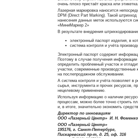
очень плохо пристаёт краска или этикетка
Лазерная маркировка наносится непосред
DPM (Direct Part Marking). Такой штрихкод
нанесения данных меток используются си
«МиниМаркер 2»
В результате внедрения штрихкодировани
электронный паспорт изделия, в ко
система контроля и учёта производ
Электронный паспорт содержит информаци
Поэтому в случае получения информации 
определить проблемный участок и отлади
участки, современные производственные 
на послепродажном обслуживании.
А система контроля и учёта позволяет в 
сырья, инструмента и прочих ресурсов, 
нецелевому применению.
Используя информацию о наличии ресурсо
процессам, можно более точно строить пл
и, в итоге, значительно экономить средст
Директор по инновациям
ООО «Лазерный Центр» И. Н. Фоменко
ООО «Лазерный Центр»
195176, г. Санкт-Петербург,
Пискаревский пр-т, д. 25, оф. 316