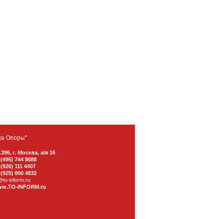
ка Опоры"
1396
,
г. Москва
,
а/я 16
 (495) 744 8688
 (926) 111 4407
 (925) 800 4832
@to-inform.ru
w.TO-INFORM.ru