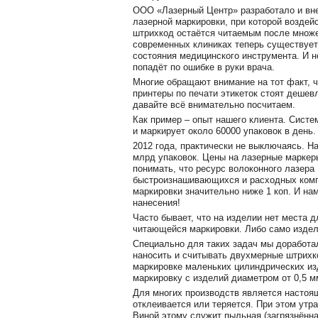
ООО «Лазерный Центр» разработало и вн
лазерной маркировки, при которой воздей
штрихкод остаётся читаемым после множе
современных клиниках теперь существует
состояния медицинского инструмента. И 
попадёт по ошибке в руки врача.
Многие обращают внимание на тот факт, ч
принтеры по печати этикеток стоят дешев
давайте всё внимательно посчитаем.
Как пример – опыт нашего клиента. Систе
и маркирует около 60000 упаковок в день.
2012 года, практически не выключаясь. Н
млрд упаковок. Цены на лазерные маркеры
понимать, что ресурс волоконного лазера 
быстроизнашивающихся и расходных комп
маркировки значительно ниже 1 коп. И н
нанесения!
Часто бывает, что на изделии нет места 
читающейся маркировки. Либо само изде
Специально для таких задач мы доработа
наносить и считывать двухмерные штрих
маркировке маленьких цилиндрических и
маркировку с изделий диаметром от 0,5 м
Для многих производств является настоящ
отклеивается или теряется. При этом утр
Виной этому служит пыльная (загрязнённа