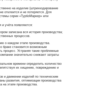
.
ственно на изделие (штрихкодирование
 не отклеится и не потеряется. Для
стемы серии «ТурбоМаркер» или
я и учёта появляются:
тором записана вся история производства;
ственных процессов.
ю о каждом этапе производства.
о браке становится возможным
ть процесс. Устраняя такие проблемные
компании значительно снижают затраты
реальном времени определить количество
препятствуя их хищению, повреждению и
в и движении изделий по техническим
аны развития, оптимизации производства
ва на этапе производства.