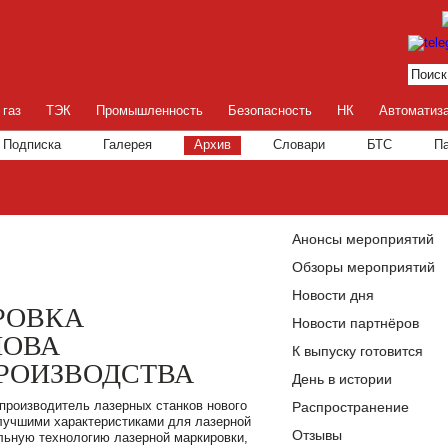
 газ
ТЭК
Промышленность
Безопасность
НК
Автоматиз
Подписка
Галерея
Архив
Словари
БТС
П
Анонсы мероприятий
Обзоры мероприятий
Новости дня
РОВКА
Новости партнёров
НОВА
К выпуску готовится
РОИЗВОДСТВА
День в истории
производитель лазерных станков нового
Распространение
 лучшими характеристиками для лазерной
Отзывы
альную технологию лазерной маркировки,