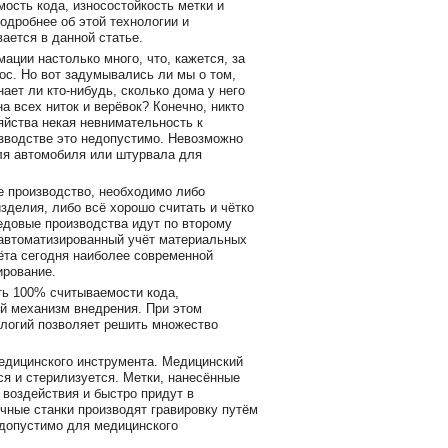
сть кода, износостойкость метки и
одробнее об этой технологии и
ается в данной статье.
ции настолько много, что, кажется, за
ос. Но вот задумывались ли мы о том,
ает ли кто-нибудь, сколько дома у него
а всех ниток и верёвок? Конечно, никто
зяйства некая невнимательность к
изводстве это недопустимо. Невозможно
для автомобиля или штурвала для
е производство, необходимо либо
зделия, либо всё хорошо считать и чётко
едовые производства идут по второму
 автоматизированный учёт материальных
ёта сегодня наиболее современной
ирование.
ть 100% считываемости кода,
ый механизм внедрения. При этом
логий позволяет решить множество
едицинского инструмента. Медицинский
я и стерилизуется. Метки, нанесённые
 воздействия и быстро придут в
чные станки производят гравировку путём
допустимо для медицинского