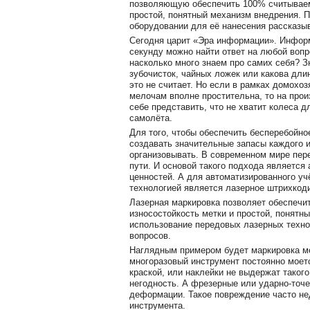
позволяющую обеспечить 100% считываемо
простой, понятный механизм внедрения. П
оборудовании для её нанесения рассказыв
Сегодня царит «Эра информации». Информа
секунду можно найти ответ на любой вопр
насколько много знаем про самих себя? Зн
зубочисток, чайных ложек или какова длин
это не считает. Но если в рамках домохо
мелочам вполне простительна, то на про
себе представить, что не хватит колеса 
самолёта.
Для того, чтобы обеспечить бесперебойно
создавать значительные запасы каждого и
организовывать. В современном мире пер
пути. И основой такого подхода является
ценностей. А для автоматизированного уч
технологией является лазерное штрихкод
Лазерная маркировка позволяет обеспечи
износостойкость метки и простой, понятн
использование передовых лазерных техно
вопросов.
Наглядным примером будет маркировка м
многоразовый инструмент постоянно моетс
краской, или наклейки не выдержат такого
негодность. А фрезерные или ударно-точе
деформации. Такое повреждение часто не
инструмента.