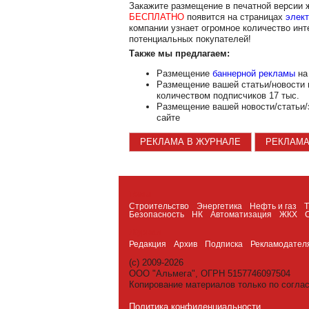
Закажите размещение в печатной версии
БЕСПЛАТНО
появится на страницах
элект
компании узнает огромное количество инт
потенциальных покупателей!
Также мы предлагаем:
Размещение
баннерной рекламы
на 
Размещение вашей статьи/новости
количеством подписчиков 17 тыс.
Размещение вашей новости/статьи/
сайте
РЕКЛАМА В ЖУРНАЛЕ
РЕКЛАМА
Темы
Строительство
Энергетика
Нефть и газ
Безопасность
НК
Автоматизация
ЖКХ
Журнал
Редакция
Архив
Подписка
Рекламодател
(c) 2009-2026
ООО "Альмега", ОГРН 5157746097504
Копирование материалов только по согла
Политика конфиденциальности