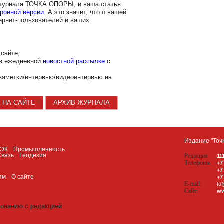
 журнала ТОЧКА ОПОРЫ, и ваша статья
ронной версии
. А это значит, что о вашей
ернет-пользователей и ваших
сайте;
 в ежедневной
новостной рассылке
с
заметки/интервью/видеоинтервью на
 НА САЙТЕ
АРХИВ ЖУРНАЛА
Издание "Точ
ТЭК
Промышленность
Связь
Геодезия
Редакция
11
Телефоны
+7
+7
ям
О сайте
+7
E-mail:
to
Сайт:
ww
сованию с редакцией