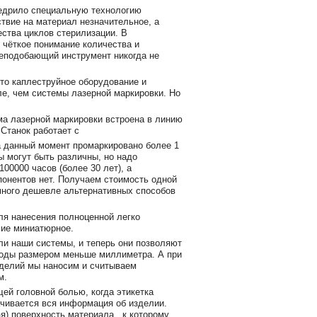
едрило специальную технологию
ствие на материал незначительное, а
ства циклов стерилизации. В
 чёткое понимание количества и
неподобающий инструмент никогда не
то каплеструйное оборудование и
ле, чем системы лазерной маркировки. Но
ма лазерной маркировки встроена в линию
 Станок работает с
а данный момент промаркировано более 1
 могут быть различны, но надо
100000 часов (более 30 лет), а
онентов нет. Получаем стоимость одной
амного дешевле альтернативных способов
для нанесения полноценной легко
лие миниатюрное.
ли наши системы, и теперь они позволяют
коды размером меньше миллиметра. А при
зделий мы наносим и считываем
м.
ей головной болью, когда этикетка
ачивается вся информация об изделии.
я) поверхность материала, к которому