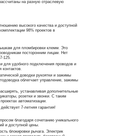
 рассчитаны на разную отраслевую
ношению высокого качества и доступной
 комплектации 98% проектов в
рышкам для пломбировки клемм. Это
проводникам посторонним лицам. Нет
7-125.
ми для удобного подключения проводов и
я контактов.
атической доводки рукоятки и зажимы
втодоводка облегчает управление, зажимы
асширять, устанавливая дополнительные
дикаторы, розетки и звонки. С таким
 проектах автоматизации.
ействует 7-летняя гарантия!
просом благодаря сочетанию уникального
ий и доступной цены.
ость блокировки рычага. Электрик