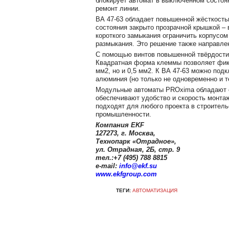
блокирует автомат в выключенном состоя
ремонт линии.
ВА 47-63 обладает повышенной жёсткость
состояния закрыто прозрачной крышкой – 
короткого замыкания ограничить корпусом
размыкания. Это решение также направле
С помощью винтов повышенной твёрдости
Квадратная форма клеммы позволяет фикс
мм2, но и 0,5 мм2. К ВА 47-63 можно подк
алюминия (но только не одновременно и те
Модульные автоматы PROxima обладают 
обеспечивают удобство и скорость монта
подходят для любого проекта в строитель
промышленности.
Компания EKF
127273, г. Москва,
Технопарк «Отрадное»,
ул. Отрадная, 2Б, стр. 9
тел.:+7 (495) 788 8815
e-mail:
info@ekf.su
www.ekfgroup.com
ТЕГИ:
АВТОМАТИЗАЦИЯ