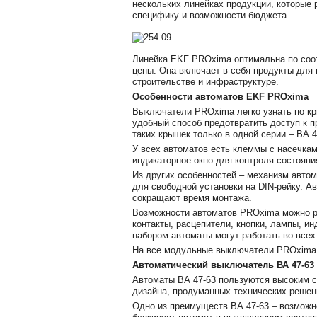
нескольких линейках продукции, которые
специфику и возможности бюджета.
Линейка EKF PROxima оптимальна по соот
цены. Она включает в себя продукты для
строительстве и инфраструктуре.
Особенности автоматов EKF PROxima
Выключатели PROxima легко узнать по к
удобный способ предотвратить доступ к 
таких крышек только в одной серии – ВА 4
У всех автоматов есть клеммы с насечка
индикаторное окно для контроля состояни
Из других особенностей – механизм автом
для свободной установки на DIN-рейку. А
сокращают время монтажа.
Возможности автоматов PROxima можно р
контакты, расцепители, кнопки, лампы, ин
набором автоматы могут работать во всех
На все модульные выключатели PROxima д
Автоматический выключатель ВА 47-63
Автоматы ВА 47-63 пользуются высоким с
дизайна, продуманных технических решен
Одно из преимуществ ВА 47-63 – возможн