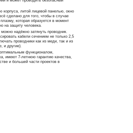
нии и может проводить безопасный
ю корпуса, литой лицевой панелью, окно
всё сделано для того, чтобы в случае
 плазму, которая образуется в момент
но на защиту человека.
 можно надёжно затянуть проводник.
ировать кабели сечением не только 2,5
лючать проводники как из меди, так и из
, и другие).
оптимальным функционалом,
жа, имеют 7-летнюю гарантию качества,
стве и большей части проектов в