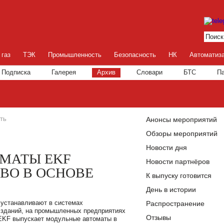
 газ
ТЭК
Промышленность
Безопасность
НК
Автоматиз
Подписка
Галерея
Архив
Словари
БТС
П
ть
Анонсы мероприятий
Обзоры мероприятий
Новости дня
МАТЫ EKF
Новости партнёров
ТВО В ОСНОВЕ
К выпуску готовится
День в истории
устанавливают в системах
Распространение
 зданий, на промышленных предприятиях
Отзывы
 EKF выпускает модульные автоматы в