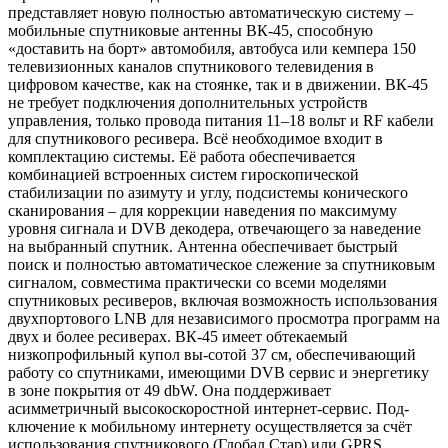
представляет новую полностью автоматическую систему –
мобильные спутниковые антенны ВК-45, способную
«доставить на борт» автомобиля, автобуса или кемпера 150
телевизионных каналов спутникового телевидения в
цифровом качестве, как на стоянке, так и в движении. ВК-45
не требует подключения дополнительных устройств
управления, только провода питания 11–18 вольт и RF кабели
для спутникового ресивера. Всё необходимое входит в
комплектацию системы. Её работа обеспечивается
комбинацией встроенных систем гироскопической
стабилизации по азимуту и углу, подсистемы конического
сканирования – для коррекции наведения по максимуму
уровня сигнала и DVB декодера, отвечающего за наведение
на выбранный спутник. Антенна обеспечивает быстрый
поиск и полностью автоматическое слежение за спутниковым
сигналом, совместима практически со всеми моделями
спутниковых ресиверов, включая возможность использования
двухпортового LNB для независимого просмотра программ на
двух и более ресиверах. ВК-45 имеет обтекаемый
низкопрофильный купол вы-сотой 37 см, обеспечивающий
работу со спутниками, имеющими DVB сервис и энергетику
в зоне покрытия от 49 dbW. Она поддерживает
асимметричный высокоскоростной интернет-сервис. Под-
ключение к мобильному интернету осуществляется за счёт
использования спутникового (Глобал Стар) или GPRS