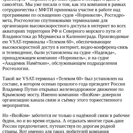
самолётах. Мы уже писали о том, как эта компания в рамках
сотрудничества с МФТИ принимала участие в работе над
программами по оснащению судов «Норникеля», Росгидро-
мета, Росгеологии спутниковыми терминалами для
организации высокоскоростного доступа в интернет во всех
акваториях территории РФ и Северного морского пути от
Владивостока до Мурманска и Калининграда. Производимые
ею VSAT-терминалы «Телеком 60», обеспечивающие
высокоскоростной доступ в интернет, видео-конференц-связь
и телевидение, были установлены на судне «Надежда»,
принадлежащем компании «Норникель», и на судне
«Академик Намёткин», обслуживающем подразделения
Росгеологии.
Такой же VSAT-терминал «Телеком 60» был установлен на
составе, в котором осенью прошлого года президент России
Владимир Путин открывал железнодорожное движение по
Крымскому мосту. Именно компании «ВизКом» доверили
организацию канала связи и съёмку этого торжественного
мероприятия.
Но «ВизКом» заботится не только о надёжной связи в рабочие
будни, но и во время отдыха. А отдыхать многие граж-дане
России предпочитают, путешествуя по дорогам родной
страны. Вот именно для таких любителей компания