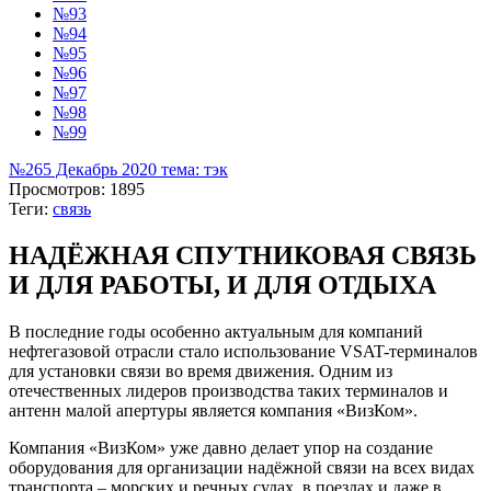
№93
№94
№95
№96
№97
№98
№99
№265 Декабрь 2020 тема: тэк
Просмотров: 1895
Теги:
связь
НАДЁЖНАЯ СПУТНИКОВАЯ СВЯЗЬ
И ДЛЯ РАБОТЫ, И ДЛЯ ОТДЫХА
В последние годы особенно актуальным для компаний
нефтегазовой отрасли стало использование VSAT-терминалов
для установки связи во время движения. Одним из
отечественных лидеров производства таких терминалов и
антенн малой апертуры является компания «ВизКом».
Компания «ВизКом» уже давно делает упор на создание
оборудования для организации надёжной связи на всех видах
транспорта – морских и речных судах, в поездах и даже в