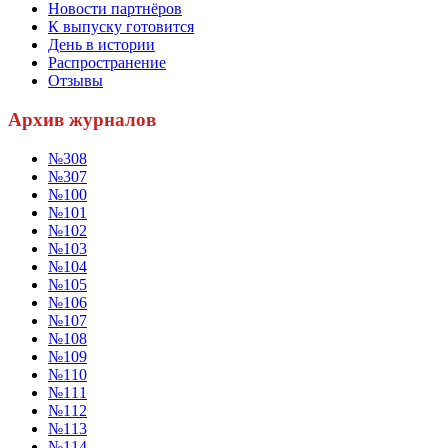
Новости партнёров
К выпуску готовится
День в истории
Распространение
Отзывы
Архив журналов
№308
№307
№100
№101
№102
№103
№104
№105
№106
№107
№108
№109
№110
№111
№112
№113
№114