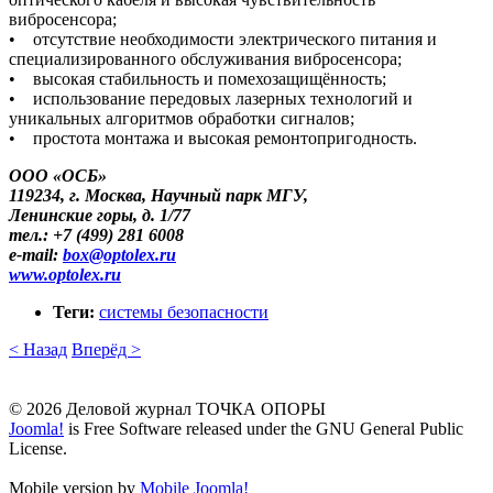
вибросенсора;
• отсутствие необходимости электрического питания и
специализированного обслуживания вибросенсора;
• высокая стабильность и помехозащищённость;
• использование передовых лазерных технологий и
уникальных алгоритмов обработки сигналов;
• простота монтажа и высокая ремонтопригодность.
ООО «ОСБ»
119234, г. Москва, Научный парк МГУ,
Ленинские горы, д. 1/77
тел.: +7 (499) 281 6008
e-mail:
box​
@
​optolex.ru
www.optolex.ru
Теги:
системы безопасности
< Назад
Вперёд >
© 2026 Деловой журнал ТОЧКА ОПОРЫ
Joomla!
is Free Software released under the GNU General Public
License.
Mobile version by
Mobile Joomla!