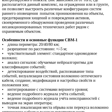
располагается данный комплекс, на ограждении или в грунте,
он позволяет выстроить различные конфигурации систем
раннего оповещения попыток проникновения на объекты,
предотвращения хищений и повреждения активов,
своевременного обнаружения проведения различных
несанкционированных технических работ рядом с
охраняемым объектом.
Особенности и основные функции СВМ-1
• длина периметра: 20/40/80 км;
• разрешение по расстоянию: +/-5 м;
• чувствительный элемент: стандартное одномодовое
волокно;
• анализ сигналов: обучаемые нейроалгоритмы для
классификации событий;
• детектирование воздействий, распознавание типа
событий, визуализация состояния волоконно оптического
кабеля, создание, модификация и настройка свойств и
положения зон;
• интегрирование с системами верхнего уровня;
• ведение подробного журнала учёта событий;
• ведение подробного журнала учёта неисправностей с
выводом на экран оператора;
• точная локализация места обрыва или перекуса волоконно
оптического кабеля и высокая чувствительность