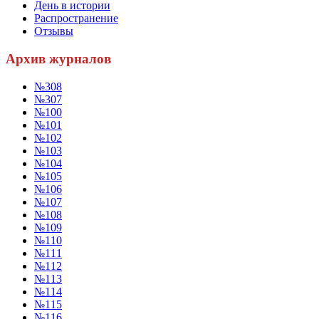
День в истории
Распространение
Отзывы
Архив журналов
№308
№307
№100
№101
№102
№103
№104
№105
№106
№107
№108
№109
№110
№111
№112
№113
№114
№115
№116