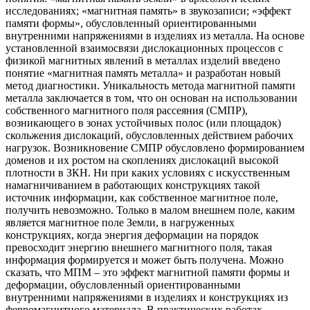
исследованиях; «магнитная память» в звукозаписи; «эффект
памяти формы», обусловленный ориентированными
внутренними напряжениями в изделиях из металла. На основе
установленной взаимосвязи дислокационных процессов с
физикой магнитных явлений в металлах изделий введено
понятие «магнитная память металла» и разработан новый
метод диагностики. Уникальность метода магнитной памяти
металла заключается в том, что он основан на использовании
собственного магнитного поля рассеяния (СМПР),
возникающего в зонах устойчивых полос (или площадок)
скольжения дислокаций, обусловленных действием рабочих
нагрузок. Возникновение СМПР обусловлено формированием
доменов и их ростом на скоплениях дислокаций высокой
плотности в ЗКН. Ни при каких условиях с искусственным
намагничиванием в работающих конструкциях такой
источник информации, как собственное магнитное поле,
получить невозможно. Только в малом внешнем поле, каким
является магнитное поле Земли, в нагруженных
конструкциях, когда энергия деформации на порядок
превосходит энергию внешнего магнитного поля, такая
информация формируется и может быть получена. Можно
сказать, что МПМ – это эффект магнитной памяти формы и
деформации, обусловленный ориентированными
внутренними напряжениями в изделиях и конструкциях из
ферромагнитного материала. В практических работах