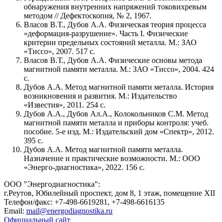
обнаружения внутренних напряжений токовихревым
методом // Дефектоскопия, № 2, 1967.
Власов В.Т., Дубов А.А. Физическая теория процесса
«деформация-разрушение». Часть I. Физические
критерии предельных состояний металла. М.: ЗАО
«Тиссо», 2007. 517 с.
Власов В.Т., Дубов А.А. Физические основы метода
магнитной памяти металла. М.: ЗАО «Тиссо», 2004. 424
с.
Дубов А.А. Метод магнитной памяти металла. История
возникновения и развития. М.: Издательство
«Известия», 2011. 254 с.
Дубов А.А., Дубов Ал.А., Колокольников С.М. Метод
магнитной памяти металла и приборы контроля: учеб.
пособие. 5-е изд. М.: Издательский дом «Спектр», 2012.
395 с.
Дубов А.А. Метод магнитной памяти металла.
Назначение и практические возможности. М.: ООО
«Энерго-диагностика», 2022. 156 с.
ООО "Энергодиагностика":
г.Реутов, Юбилейный проспект, дом 8, 1 этаж, помещение XII
Телефон/факс: +7‑498‑6619281, +7‑498‑6616135
Email:
mail​
@
​energodiagnostika.ru
Официальный сайт