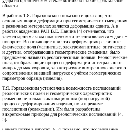
удара на органическом стекле возникают такие фрактальные
области.
В работах Т.Я. Гораздовского показано и доказано, что
основным видом деформации при геометрических смещениях
в различных материалах является деформация сдвига. А в
работах академика РАН В.Е. Панина [4] отмечается, что
элементарным актом пластического течения является «сдвиг +
поворот». Возникающие при этих деформациях различные
физические поля (магнитные, электромагнитные, оптические
и другие), отображающие геометрические смещения, было
предложено называть реологическими полями. Реологические
поля, отображающие процессы деформации интегрально от
микро- до макроуровня, характеризуют внутреннюю энергию
сопротивления внешней нагрузке с учётом геометрических
параметров образца (изделия).
Т.Я. Гораздовским установлена возможность исследований
реологических полей и геометрических характеристик
реоменов не только в активационном (под нагрузкой)
процессе деформирования изделия, но и в режиме
последствия (релаксации). Им были разработаны
вихретоковые приборы для реологических исследований [4,
5].
Однако позже в работах [6, 7] показано, что исследование