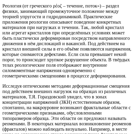
Реология (от греческого ρέοζ – течение, поток») – раздел
физики, занимающий промежуточное положение между
теорией упругости и гидродинамикой. Практические
приложения реологии описывают поведение конкретных
материалов при нагрузках и течении. Так, любой кристалл
или агрегат кристаллов при определённых условиях может
быть пластически деформирован посредством направленного
движения в нём дислокаций и вакансий. Под действием на
кристалл внешней силы в его объёме появляются напряжения,
которые снимаются дефектами. Если сила превышает некий
порог, то происходит хрупкое разрушение объекта. В твёрдых
телах реологические поля отображают внутренние
силомоментные напряжения одновременно с
геометрическими смещениями в процессе деформирования.
Исследуя оптическими методами деформационные смещения
под действием внешних нагрузок на образцах из различных
материалов, Т.Я. Гораздовский увидел, что в зонах
концентрации напряжений (ЗКН) естественным образом,
спонтанно, на макроуровне возникают фрактальные области с
геометрическими признаками, обусловленными
типоразмером образца. Эти области он предложил называть
реоменами. В некоторых материалах возникновение реоменов
(фракталов) можно наблюдать визуально. Например, в месте