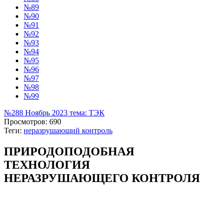
№89
№90
№91
№92
№93
№94
№95
№96
№97
№98
№99
№288 Ноябрь 2023 тема: ТЭК
Просмотров: 690
Теги:
неразрушающий контроль
ПРИРОДОПОДОБНАЯ
ТЕХНОЛОГИЯ
НЕРАЗРУШАЮЩЕГО КОНТРОЛЯ