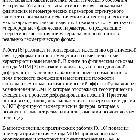
материала. Установлена аналитическая связь локальных
физических и геометрических параметров структурного
элемента с реальными механическими и геометрическими
макрохарактеристиками изделия. Показано, что существуют
«первородные» физические параметры, определяющие
энергетическое состояние материала, воплощённого в
реальную геометрическую форму.
Работа [6] развивает и подтверждает идеологию органической
связи деформационных смещений с геометрическими
характеристиками изделий. В книге по физическим основам
метода МПМ [7] показано и доказано, что при сдвиговой
деформации в условиях слабого внешнего геомагнитного
поля плоскости скольжения и магнитные плоскости
совпадают. Этот магнитомеханический эффект обуславливает
возникновение СМПР, которые отображают геометрические
смещения в процессе деформирования изделий. При этом
линии выхода площадок скольжения на поверхности изделий
в ЗКН формируют геометрические фигуры, которые в
реологии называют реоменами или доменами реологических
полей [3].
В многочисленных практических работах [9, 10] показаны
примеры применения метода МПМ при диагностике
оборудования и конструкций с фиксированием СМПР,