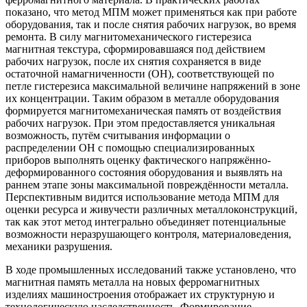
показано, что метод МПМ может применяться как при работе
оборудования, так и после снятия рабочих нагрузок, во время
ремонта. В силу магнитомеханического гистерезиса
магнитная текстура, сформировавшаяся под действием
рабочих нагрузок, после их снятия сохраняется в виде
остаточной намагниченности (ОН), соответствующей по
петле гистерезиса максимальной величине напряжений в зоне
их концентрации. Таким образом в металле оборудования
формируется магнитомеханическая память от воздействия
рабочих нагрузок. При этом предоставляется уникальная
возможность, путём считывания информации о
распределении ОН с помощью специализированных
приборов выполнять оценку фактического напряжённо-
деформированного состояния оборудования и выявлять на
раннем этапе зоны максимальной повреждённости металла.
Перспективным видится использование метода МПМ для
оценки ресурса и живучести различных металлоконструкций,
так как этот метод интегрально объединяет потенциальные
возможности неразрушающего контроля, материаловедения,
механики разрушения.
В ходе промышленных исследований также установлено, что
магнитная память металла на новых ферромагнитных
изделиях машиностроения отображает их структурную и
технологическую наследственность. Формирование