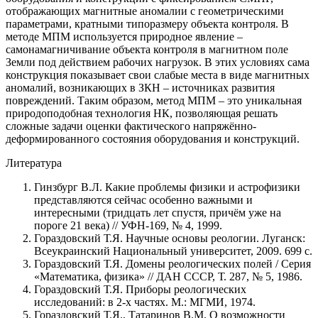
отображающих магнитные аномалии с геометрическими
параметрами, кратными типоразмеру объекта контроля. В
методе МПМ используется природное явление –
самонамагничивание объекта контроля в магнитном поле
Земли под действием рабочих нагрузок. В этих условиях сама
конструкция показывает свои слабые места в виде магнитных
аномалий, возникающих в ЗКН – источниках развития
повреждений. Таким образом, метод МПМ – это уникальная
природоподобная технология НК, позволяющая решать
сложные задачи оценки фактического напряжённо-
деформированного состояния оборудования и конструкций.
Литература
Гинзбург В.Л. Какие проблемы физики и астрофизики
представляются сейчас особенно важными и
интересными (тридцать лет спустя, причём уже на
пороге 21 века) // УФН-169, № 4, 1999.
Гораздовский Т.Я. Научные основы реологии. Луганск:
Всеукраинский Национальный университет, 2009. 699 с.
Гораздовский Т.Я. Домены реологических полей / Серия
«Математика, физика» // ДАН СССР, Т. 287, № 5, 1986.
Гораздовский Т.Я. Приборы реологических
исследований: в 2-х частях. М.: МГМИ, 1974.
Гораздовский Т.Я., Татаринов В.М. О возможности