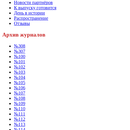
Новости партнёров
К выпуску готовится
День в истории
Распространение
Отзывы
Архив журналов
№308
№307
№100
№101
№102
№103
№104
№105
№106
№107
№108
№109
№110
№111
№112
№113
№114