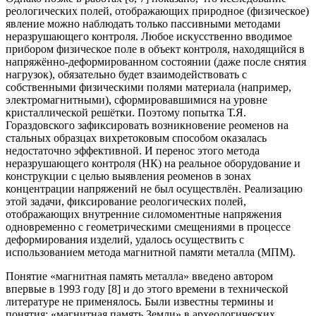
реологических полей, отображающих природное (физическое)
явление можно наблюдать только пассивными методами
неразрушающего контроля. Любое искусственно вводимое
прибором физическое поле в объект контроля, находящийся в
напряжённо-деформированном состоянии (даже после снятия
нагрузок), обязательно будет взаимодействовать с
собственными физическими полями материала (например,
электромагнитными), сформировавшимися на уровне
кристаллической решётки. Поэтому попытка Т.Я.
Гораздовского зафиксировать возникновение реоменов на
стальных образцах вихретоковым способом оказалась
недостаточно эффективной. И перенос этого метода
неразрушающего контроля (НК) на реальное оборудование и
конструкции с целью выявления реоменов в зонах
концентрации напряжений не был осуществлён. Реализацию
этой задачи, фиксирование реологических полей,
отображающих внутренние силомоментные напряжения
одновременно с геометрическими смещениями в процессе
деформирования изделий, удалось осуществить с
использованием метода магнитной памяти металла (МПМ).
Понятие «магнитная память металла» введено автором
впервые в 1993 году [8] и до этого времени в технической
литературе не применялось. Были известны термины и
понятия: «магнитная память Земли» в археологических