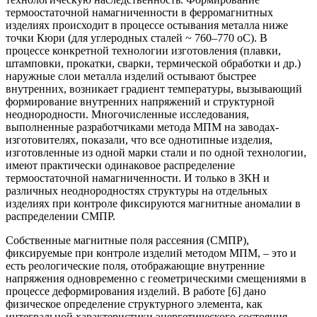
термоостаточной намагниченности в ферромагнитных
изделиях происходит в процессе остывания металла ниже
точки Кюри (для углеродных сталей ~ 760–770 оС). В
процессе конкретной технологии изготовления (плавки,
штамповки, прокатки, сварки, термической обработки и др.)
наружные слои металла изделий остывают быстрее
внутренних, возникает градиент температуры, вызывающий
формирование внутренних напряжений и структурной
неоднородности. Многочисленные исследования,
выполненные разработчиками метода МПМ на заводах-
изготовителях, показали, что все однотипные изделия,
изготовленные из одной марки стали и по одной технологии,
имеют практически одинаковое распределение
термоостаточной намагниченности. И только в ЗКН и
различных неоднородностях структуры на отдельных
изделиях при контроле фиксируются магнитные аномалии в
распределении СМПР.
Собственные магнитные поля рассеяния (СМПР),
фиксируемые при контроле изделий методом МПМ, – это и
есть реологические поля, отображающие внутренние
напряжения одновременно с геометрическими смещениями в
процессе деформирования изделий. В работе [6] дано
физическое определение структурного элемента, как
интегральной характеристики энергетического состояния