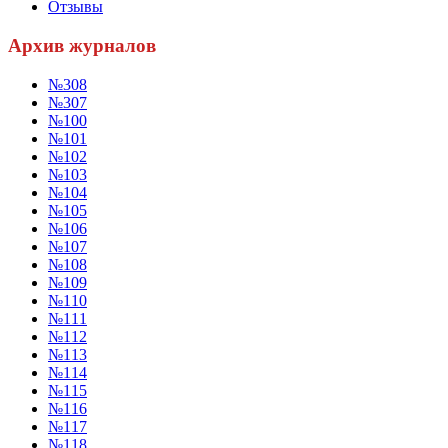
Отзывы
Архив журналов
№308
№307
№100
№101
№102
№103
№104
№105
№106
№107
№108
№109
№110
№111
№112
№113
№114
№115
№116
№117
№118