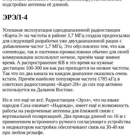
подстройки антенны её длиной.
ЭРЭЛ-4
Успешная эксплуатация однодиапазонной радиостанции
«Карта-3» на частоты в районе 3,7 МГц создала предпосылки
для следующей разработки уже двухдиапазонной рации с
добавлением частот 1,7 МГц. Это обусловлено тем, что как
оленеводы, так и охотники-промысловики обычно для своей
коммуникации используют ночное, причём чаще зимнее
время. А распространение КВ в это время на нужные
дистанции 100-300 км как раз приходится на низкие частоты.
Так что по два канала на каждом диапазоне оказались очень
кстати. Причём наиболее популярная частота 1785 кГц в
советских радиостанциях «Карат-2Н» до сих пор активно
используется на Дальнем Востоке.
Но и это ещё не всё. Радиостанция «Эрэл», что на языке
народов Саха означает «Надежда», имеет ещё и возможность
работы на укороченные антенны для ближней связи с
вертикальной поляризацией. Два провода длиной по 16 м с
применением встроенного ручного согласующего устройства
и индикатором настройки обеспечивают связь на 30-40 км
при любом рельефе.