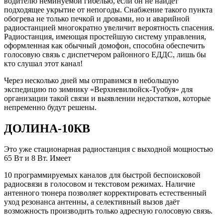
водителю неминуемой гибелью, если он не найдёт
подходящее укрытие от непогоды. Снабжение такого пункта
обогрева не только печкой и дровами, но и аварийной
радиостанцией многократно увеличит вероятность спасения.
Радиостанция, имеющая простейшую систему управления,
оформленная как обычный домофон, способна обеспечить
голосовую связь с диспетчером районного ЕДДС, лишь бы
кто слушал этот канал!
Через несколько дней мы отправимся в небольшую
экспедицию по зимнику «Верхневилюйск-Туобуя» для
организации такой связи и выявлении недостатков, которые
непременно будут решены.
ДОЛИНА-10КВ
Это уже стационарная радиостанция с выходной мощностью
65 Вт и 8 Вт. Имеет
10 программируемых каналов для быстрой беспоисковой
радиосвязи в голосовом и текстовом режимах. Наличие
антенного тюнера позволяет корректировать естественный
уход резонанса антенны, а селективный вызов даёт
возможность производить только адресную голосовую связь.