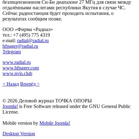
безлицензионном Си-Би диапазоне 27 МГц для связи между
отдалёнными наслегами республики Якутия в случае ЧС.
Сейчас радиостанция будет проходить испытания, о
результатах сообщим позже.
ООО «Фирма «Радиал»
тел.: +7 (495) 775 4319
e-mail:
radial​
@
​radial.ru
hfpager​
@
​radial.ru
Telegram
www.radial.ru
www.hfpager.com
www.nvis.club
< Назад
Вперёд >
© 2026 Деловой журнал ТОЧКА ОПОРЫ
Joomla!
is Free Software released under the GNU General Public
License.
Mobile version by
Mobile Joomla!
Desktop Version