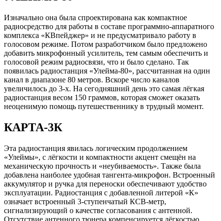
Изначально она была спроектирована как компактное
радиосредство для работы в составе программно-аппаратного
комплекса «КВпейджер» и не предусматривало работу в
голосовом режиме. Потом разработчиком было предложено
добавить микрофонный усилитель, тем самым обеспечить и
голосовой режим радиосвязи, что и было сделано. Так
появилась радиостанция «Улейма-80», рассчитанная на один
канал в диапазоне 80 метров. Вскоре число каналов
увеличилось до 3-х. На сегодняшний день это самая лёгкая
радиостанция весом 150 граммов, которая сможет оказать
неоценимую помощь путешественнику в трудный момент.
КАРТА-3К
Эта радиостанция явилась логическим продолжением
«Улеймы», с лёгкости и компактности акцент смещён на
механическую прочность и «неубиваемость». Также была
добавлена наиболее удобная тангента-микрофон. Встроенный
аккумулятор и ручка для переноски обеспечивают удобство
эксплуатации. Радиостанция с добавленной литерой «К»
означает встроенный 3-ступенчатый КСВ-метр,
сигнализирующий о качестве согласования с антенной.
Отсутствие антенного тюнера компенсируется лёгкостью