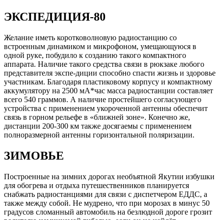
ЭКСПЕДИЦИЯ-80
Желание иметь коротковолновую радиостанцию со
встроенным динамиком и микрофоном, умещающуюся в
одной руке, побудило к созданию такого компактного
аппарата. Наличие такого средства связи в рюкзаке любого
представителя экспе-диции способно спасти жизнь и здоровье
участникам. Благодаря пластиковому корпусу и компактному
аккумулятору на 2500 мА*час масса радиостанции составляет
всего 540 граммов. А наличие простейшего согласующего
устройства с применением укороченной антенны обеспечит
связь в горном рельефе в «ближней зоне». Конечно же,
дистанции 200-300 км также досягаемы с применением
полноразмерной антенны горизонтальной поляризации.
ЗИМОВЬЕ
Построенные на зимних дорогах необъятной Якутии избушки
для обогрева и отдыха путешественников планируется
снабжать радиостанциями для связи с диспетчером ЕДДС, а
также между собой. Не мудрено, что при морозах в минус 50
градусов сломанный автомобиль на безлюдной дороге грозит