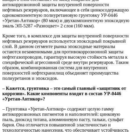
антикоррозионной защиты внутренней поверхности
нефтяных резервуаров, включающее в себя цинкосодержащую
однокомпонентную полиуретановую грунтовку УР-0446
«Уретан-Антикор» (80 мкм) и двухкомпонентную эпоксидную
эмаль ЭП-5287 «Разноцвет» 2 слоя (160 мкм).
Кроме того, в комплексе для защиты внутренней поверхности
нефтяных резервуаров используется эпоксидный покрывной
слой. В данном сегменте рынка эпоксидные материалы
остаются незаменимыми для противокоррозионной защиты
нефтегазопроводов, гарантируя высокую стойкость металла к
специфической агрессивной среде внутри резервуаров. Таким
образом, комбинированная система для внутренних
поверхностей нефтехранилищ объединяет преимущества
полиуретанов и эпоксидов.
– Кажется, грунтовка – это самый главный «защитник от
коррозии». Какие компоненты входят в состав УР-0446
«Уретан-Антикор»?
– Грунтовка «Уретан-Антикор» содержит целую гамму
антикоррозионных пигментов и наполнителей: цинковую
пыль, диоксид титана, алюминиевую пасту, тальки, сульфат
бария. Она отличается повышенной эластичностью и
технологичностью нанесения, что обеспечивает устойчивость