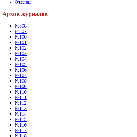
Отзывы
Архив журналов
№308
№307
№100
№101
№102
№103
№104
№105
№106
№107
№108
№109
№110
№111
№112
№113
№114
№115
№116
№117
№118