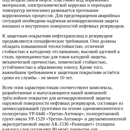
материалов, электрохимической коррозии и перепадов
температур интенсивно развивается протекание
коррозионных процессов. Для предотвращения аварийных
ситуаций необходима надёжная антикоррозионная защита
внешних и внутренних поверхностей нефтяных резервуаров.
К защитным покрытиям нефтехранилищ и резервуаров
предъявляются специфические требования. Они должны
обладать повышенной теплостойкостью, отличной
стойкостью к катодному отслаиванию, высокой адгезией к
стали, проницаемостью для токов катодной защиты,
механической прочностью, химической стойкостью,
устойчивостью к абразивному износу. Кроме того,
важнейшим требованием к защитным покрытиям остаётся
сроки их службы – не менее 10 лет.
Всем этим характеристикам соответствуют комплексы,
разработанные и выпускающиеся нашей компанией:
трёхслойное покрытие для антикоррозионной защиты
наружной поверхности нефтяных резервуаров, состоящее из
цинкосодержащей грунтовки на основе однокомпонентного
полиуретана УР-0446 «Уретан-Антикор», полиуретановой
грунт-эмали УР-1529 «Уретан-Антикор» и двухкомпонентной
акрилуретановой эмали АК-1530 «Разноцвет» (толщина
каждого слоя составляет 80 мкм); покрытие для