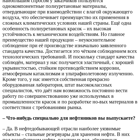
наибольшим спросом у заказчиков пользуются
однокомпонентные полиуретановые материалы,
отвердевающие при взаимодействии с влагой окружающего
воздуха, что обеспечивает преимущество их применения в
сложных климатических условиях нашей страны. Ещё одна
особенность полиуретановых красок – их высокая
устойчивость к механическим воздействиям. Но главное
преимущество нашей продукции – неукоснительное
соблюдение при её производстве изначально заявленного
стандарта качества. Достигается это чётким соблюдением всех
технологических требований. И поскольку стандарт качества
соблюдён, материал у нас получается эластичный, с хорошей
укрывистостью, стойким противодействием коррозии,
атмосферным катаклизмам и ультрафиолетовому излучению.
Кроме того, у нас имеется собственная прекрасно
оборудованная лаборатория, штат высококлассных
специалистов, что даёт нам возможность постоянно вести
работу по совершенствованию уже используемых в
промышленности красок и по разработке но-вых материалов в
соответствии с требованиями рынка.
– Что-нибудь специально для нефтяников вы выпускаете?
– Да. В нефтедобывающей отрасли наиболее уязвимые
объекты – стальные резервуары для хранения нефти. В них
под воздействием нефти, пластовых вод, абразивных