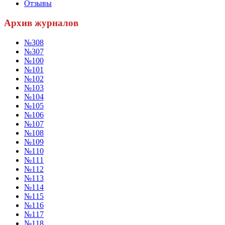
Отзывы
Архив журналов
№308
№307
№100
№101
№102
№103
№104
№105
№106
№107
№108
№109
№110
№111
№112
№113
№114
№115
№116
№117
№118