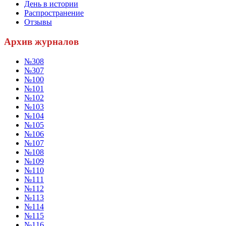
День в истории
Распространение
Отзывы
Архив журналов
№308
№307
№100
№101
№102
№103
№104
№105
№106
№107
№108
№109
№110
№111
№112
№113
№114
№115
№116