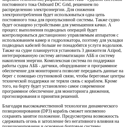
постоянного тока Onboard DC Grid, решением по
распределению электроэнергии. Для снижения
электропотребления будет использоваться одна цепь
постоянного тока для пропульсивной системы. Также судно
будет оснащено устройствами для уменьшения качки. А
процесс выполнения подводных операций будет
контролироваться дистанционно управляемым аппаратом с
использованием камер и гидролокатора, поэтому для укладки
подводных кабелей больше не понадобятся услуги водолазов.
Также на судне планируется установить 3 движителя Azipod,
интегрированную систему автоматизации АББ и систему
накопления энергии. Комплексная система по поддержки
работы судна АББ - датчики, оборудование и программное
обеспечение для мониторинга позволят передавать данные на
берег с помощью спутниковой связи, чтобы береговые центры
технической поддержки не теряли связь с кораблем. Кроме
того, на борту будет установлено самое современное
программное обеспечение для мониторинга движения,
прогнозирования и принятия решений.
Благодаря высококачественной технологии динамического
позиционирования (DP3) корабль сможет неизменно
сохранять занятое положение. Предусмотрена возможность
сдерживать огонь и затопление без негативного влияния на
позиционирование и основные бортовые системы.