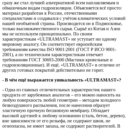
сразу же стал лучшей альтернативой всем наплавляемым и
обмазочным видам гидроизоляции. Объясняется всё просто:
материал разработан в России, отечественными
специалистами и создавался с учётом климатических условий
нашей необъятной страны. Производится он в Подмосковье,
только высококачественного сырья. Сырьё из Китая и Азии
мы не используем принципиально. По своим
характеристикам «ULTRAMAST» не уступает ни одному
мировому аналогу. Он соответствует европейским
требованиям качества ISO 9001:2001 (ГОСТ Р ИСО 9001-
2001), а по техническим характеристикам отвечает
требованиям ГОСТ 30693-2000 (Мастики кровельные и
гидроизоляционные). И ещё, «ULTRAMAST» в отличие от
других готовых покрытий действительно не горит.
- В чём ещё выражается уникальность «ULTRAMAST»?
- Одна из главных отличительных характеристик нашего
продукта от зарубежных аналогов – его можно наносить на
любую поверхность любой геометрии – методом холодного
безвоздушного распыления, после нанесения образует
эластичную прочную бесшовную мембрану. Обладает
высокой адгезией к любому основанию (сталь, бетон, дерево),
вне зависимости от его рельефа, не содержит швов, не
огнеопасна, не имеет запаха, не содержит растворителей. В