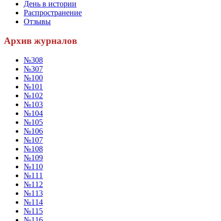
День в истории
Распространение
Отзывы
Архив журналов
№308
№307
№100
№101
№102
№103
№104
№105
№106
№107
№108
№109
№110
№111
№112
№113
№114
№115
№116