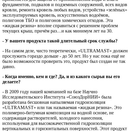
фундаментов, подвалов и подземных сооружений, всех видов
кровли, ремонта кровель любых видов, устройства «зелёных»
эксплуатируемых кровель, искусственных водоёмов,
полигонов ТБО и полигонов химических отходов. Эта
«жидкая резина» вполне справиться с решением проблем
текущих крыш, причём раз…и как минимум лет на 30.
- У вашего продукта такой длительный срок службы?
- На самом деле, чисто теоретически, «ULTRAMAST» должен
прослужить гораздо дольше - до 50 лет. Но у нас пока ещё не
было возможности проверить это, продукт был создан не так
давно.
- Когда именно, кем и где? Да, и из какого сырья вы его
делаете?
- В 2009 году нашей компанией на базе Научно
Исследовательского Института «СоюзДорНИИ» была
разработана бесшовная напыляемая гидроизоляция
«ULTRAMAST» или так называемая «жидкая резина». Это
полимерно-битумная композиция на водной основе, не
содержащая растворителей, холодного нанесения,
используемая для высококачественной гидроизоляции
вертикальных и горизонтальных поверхностей. Этот продукт