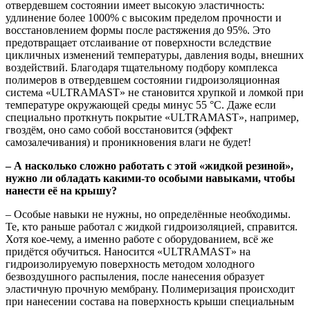
отвердевшем состоянии имеет высокую эластичность:
удлинение более 1000% с высоким пределом прочности и
восстановлением формы после растяжения до 95%. Это
предотвращает отслаивание от поверхности вследствие
цикличных изменений температуры, давления воды, внешних
воздействий. Благодаря тщательному подбору комплекса
полимеров в отвердевшем состоянии гидроизоляционная
система «ULTRAMAST» не становится хрупкой и ломкой при
температуре окружающей среды минус 55 °С. Даже если
специально проткнуть покрытие «ULTRAMAST», например,
гвоздём, оно само собой восстановится (эффект
самозалечивания) и проникновения влаги не будет!
– А насколько сложно работать с этой «жидкой резиной»,
нужно ли обладать какими-то особыми навыками, чтобы
нанести её на крышу?
– Особые навыки не нужны, но определённые необходимы.
Те, кто раньше работал с жидкой гидроизоляцией, справится.
Хотя кое-чему, а именно работе с оборудованием, всё же
придётся обучиться. Наносится «ULTRAMAST» на
гидроизолируемую поверхность методом холодного
безвоздушного распыления, после нанесения образует
эластичную прочную мембрану. Полимеризация происходит
при нанесении состава на поверхность крыши специальным