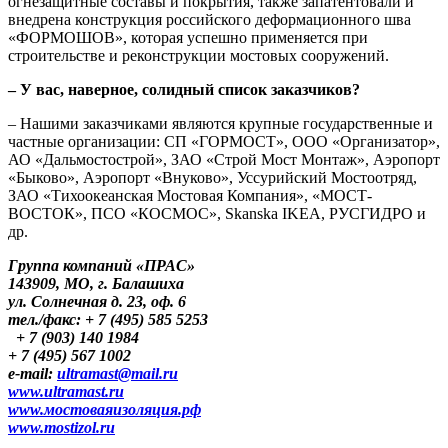
огнезащитные составы и покрытия, также запатентовали и
внедрена конструкция российского деформационного шва
«ФОРМОШОВ», которая успешно применяется при
строительстве и реконструкции мостовых сооружений.
– У вас, наверное, солидный список заказчиков?
– Нашими заказчиками являются крупные государственные и
частные организации: СП «ГОРМОСТ», ООО «Организатор»,
АО «Дальмостострой», ЗАО «Строй Мост Монтаж», Аэропорт
«Быково», Аэропорт «Внуково», Уссурийский Мостоотряд,
ЗАО «Тихоокеанская Мостовая Компания», «МОСТ-
ВОСТОК», ПСО «КОСМОС», Skanska IKEA, РУСГИДРО и
др.
Группа компаний «ПРАС»
143909, МО, г. Балашиха
ул. Солнечная д. 23, оф. 6
тел./факс: + 7 (495) 585 5253
+ 7 (903) 140 1984
+ 7 (495) 567 1002
e-mail:
ultramast​
@
​mail.ru
www.ultramast.ru
www.мостоваяизоляция.рф
www.mostizol.ru