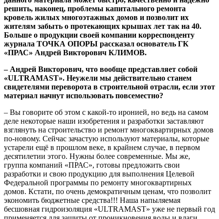
решить, наконец, проблемы капитального ремонта
кровель жилых многоэтажных домов и позволит их
жителям забыть о протекающих крышах лет так на 40.
Больше о продукции своей компании корреспонденту
журнала ТОЧКА ОПОРЫ рассказал основатель ГК
«ПРАС» Андрей Викторович КЛИМОВ.
– Андрей Викторович, что вообще представляет собой
«ULTRAMAST». Неужели мы действительно станем
свидетелями переворота в строительной отрасли, если этот
материал начнут использовать повсеместно?
– Вы говорите об этом с какой-то иронией, но ведь на самом
деле некоторые наши изобретения и разработки заставляют
взглянуть на строительство и ремонт многоквартирных домов
по-новому. Сейчас зачастую используют материалы, которые
устарели ещё в прошлом веке, в крайнем случае, в первом
десятилетии этого. Нужны более современные. Мы же,
группа компаний «ПРАС», готовы предложить свои
разработки и свою продукцию для выполнения Целевой
Федеральной программы по ремонту многоквартирных
домов. Кстати, по очень демократичным ценам, что позволит
экономить бюджетные средства!!! Наша напыляемая
бесшовная гидроизоляция «ULTRAMAST» уже не первый год
применяется для защиты от проникновения воды и влаги