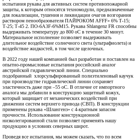
испытания рукава для активных систем противопожарной
защиты, к которым относятся техномодули, предназначенные
для локализации, тушения и ликвидации очагов возгорания
раствором пенообразователя ПАЙРОКОМ AFFF» 6% Т-15;
Т-25; Т-45 2. ПО-6А3F-6%М15. Рукава Shlangenz FR способны
выдерживать температуру до 800 оС в течение 30 минут.
Материальное исполнение позволяет выдерживать
длительное воздействие солнечного света (ультрафиолета) и
воздействие жидкостей, в том числе щелочных.
В 2022 году нашей компанией был разработан и поставлен на
опытно-промысловые испытания российский аналог
австрийской гидравлической линии. Специально
подобранный хлорсульфированный полиэтиленовый каучук
при производстве гидравлической линии сохраняет
эластичность даже при –55 оС. В отличие от импортного
аналога мы добавили в конструкцию защитный кожух,
который защищает от механических воздействий при
движении систем верхнего привода (СВП). В конструкции
применены рукава «Шлангенз» с 4-кратным запасом
прочности. Использование конструкционной
низколегированной стали позволяет применять нашу
продукцию в условиях северных широт.
Проведя все испытания, мы можем сказать, что по всем