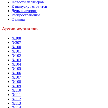
Новости партнёров
К выпуску готовится
День в истории
Распространение
Отзывы
Архив журналов
№308
№307
№100
№101
№102
№103
№104
№105
№106
№107
№108
№109
№110
№111
№112
№113
№114