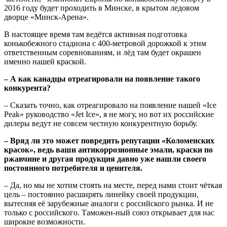
2016 году будет проходить в Минске, в крытом ледовом
дворце «Минск-Арена».
В настоящее время там ведётся активная подготовка
конькобежного стадиона с 400-метровой дорожкой к этим
ответственным соревнованиям, и лёд там будет окрашен
именно нашей краской.
– А как канадцы отреагировали на появление такого
конкурента?
– Сказать точно, как отреагировало на появление нашей «Ice
Peak» руководство «Jet Ice», я не могу, но вот их российские
дилеры ведут не совсем честную конкурентную борьбу.
– Вряд ли это может повредить репутации «Коломенских
красок», ведь ваши антикоррозионные эмали, краски по
ржавчине и другая продукция давно уже нашли своего
постоянного потребителя и ценителя.
– Да, но мы не хотим стоять на месте, перед нами стоит чёткая
цель – постоянно расширять линейку своей продукции,
вытесняя её зарубежные аналоги с российского рынка. И не
только с российского. Таможен-ный союз открывает для нас
широкие возможности.