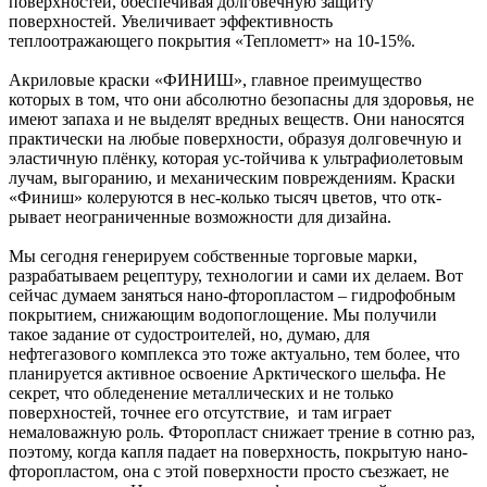
поверхностей, обеспечивая долговечную защиту
поверхностей. Увеличивает эффективность
теплоотражающего покрытия «Теплометт» на 10-15%.
Акриловые краски «ФИНИШ», главное преимущество
которых в том, что они абсолютно безопасны для здоровья, не
имеют запаха и не выделят вредных веществ. Они наносятся
практически на любые поверхности, образуя долговечную и
эластичную плёнку, которая ус-тойчива к ультрафиолетовым
лучам, выгоранию, и механическим повреждениям. Краски
«Финиш» колеруются в нес-колько тысяч цветов, что отк-
рывает неограниченные возможности для дизайна.
Мы сегодня генерируем собственные торговые марки,
разрабатываем рецептуру, технологии и сами их делаем. Вот
сейчас думаем заняться нано-фторопластом – гидрофобным
покрытием, снижающим водопоглощение. Мы получили
такое задание от судостроителей, но, думаю, для
нефтегазового комплекса это тоже актуально, тем более, что
планируется активное освоение Арктического шельфа. Не
секрет, что обледенение металлических и не только
поверхностей, точнее его отсутствие, и там играет
немаловажную роль. Фторопласт снижает трение в сотню раз,
поэтому, когда капля падает на поверхность, покрытую нано-
фторопластом, она с этой поверхности просто съезжает, не