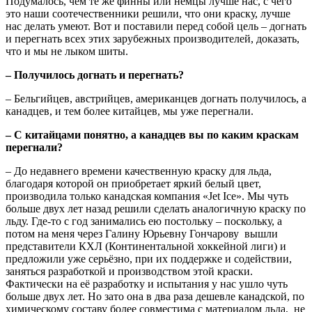
Подумалось, чем те же финны или немцы лучше нас, с чего
это наши соотечественники решили, что они краску, лучше
нас делать умеют. Вот и поставили перед собой цель – догнать
и перегнать всех этих зарубежных производителей, доказать,
что и мы не лыком шиты.
– Получилось догнать и перегнать?
– Бельгийцев, австрийцев, американцев догнать получилось, а
канадцев, и тем более китайцев, мы уже перегнали.
– С китайцами понятно, а канадцев вы по каким краскам
перегнали?
– До недавнего времени качественную краску для льда,
благодаря которой он приобретает яркий белый цвет,
производила только канадская компания «Jet Ice». Мы чуть
больше двух лет назад решили сделать аналогичную краску по
льду. Где-то с год занимались ею постольку – поскольку, а
потом на меня через Галину Юрьевну Гончарову вышли
представители КХЛ (Континентальной хоккейной лиги) и
предложили уже серьёзно, при их поддержке и содействии,
заняться разработкой и производством этой краски.
Фактически на её разработку и испытания у нас ушло чуть
больше двух лет. Но зато она в два раза дешевле канадской, по
химическому составу более совместима с материалом льда, не