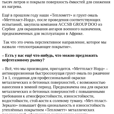
тысяч литров и покрыли поверхность ёмкостей для снижения
их нагрева.
Ещё в прошлом году наши «Теплометт» и грунт-эмаль
«Меттпласт-Норд», после проведения соответствующих
испытаний, закупила компания ACCSB GROUP DOO из
Сербии для окрашивания ангаров военного назначения,
предназначенных для эксплуатации в Африке.
Так что это очень перспективное направление, которое мы
назвали «теплоотражающее покрытие».
– Есть у вас ещё что-нибудь, что можно предложить
нефтегазовому рынку?
– Всё, что мы производим, пригодится. «Меттпласт Норд» –
антикоррозионная быстросохнущая грунт-эмаль по ржавчине
3 в 1, созданная для профессиональной окраски
металлических и бетонных поверхностей, с возможностью
нанесения в зимний период. Предназначена она для окраски
металлических и бетонных поверхностей с повышенными
требования к атмосферостойкости, износостойкости,
водостойкости, стой-кости к солевому туману. «Мет-тпласт-
Зеркало» повышает функ-циональность и износостойкость
утеплённых покрытием «Теплометт» металлических