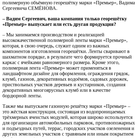
полимерную объёмную георешётку марки «Премьер», Вадима
Сергеевича СЕМЁНОВА.
– Вадим Сергеевич, ваша компания только георешётку
«Премьер» выпускает или есть другая продукция?
– Мы занимаемся производством и реализацией
высококачественной полимерной ленты марки «Премьер»,
которая, в свою очередь, служит одним из важных
компонентов изготовления георешётки. Ленты сваривают в
шахматном порядке, в результате чего формируется прочный
каркас с ячейками равномерного размера. Кроме этого,
полимерная лента «Премьер» может применяться в
ландшафтном дизайне для оформления, ограждения грядок,
клумб, газонов, декоративных водоёмов, садовых дорожек,
приствольных участков деревьев и кустарников, создания
декоративных многоярусных клумб или в качестве
бордюрной ленты.
Также мы выпускаем газонную решётку марки «Премьер» –
это жёсткая конструкция, состоящая из водопроницаемых
трёхмерных ячеистых модулей, которая широко используется
для организации автомобильных парковок, противопожарных
и подъездных путей, террас, городских участков озеленения и
других земельных участков с травяным или иным покрытием