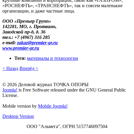
крупные компании и корпорации, такие как «ГАЗПРОМ»,
«РОСНЕФТЬ», «ТРАНСНЕФТЬ», так и совсем маленькие
организации, и даже частные лица.
ООО «Премьер Групп»
142281, МО, г. Протвино,
Заводской пр-д, д. 36
тел.: +7 (4967) 316 285
е-mail:
zakaz​
@
​premier-gr.ru
www.premier-gr.ru
Теги:
материалы и технологии
< Назад
Вперёд >
© 2026 Деловой журнал ТОЧКА ОПОРЫ
Joomla!
is Free Software released under the GNU General Public
License.
Mobile version by
Mobile Joomla!
Desktop Version
ООО "Альмега", ОГРН 5157746097504