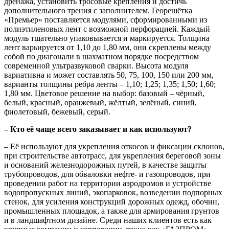
дренажа, установить тросовые крепления и достичь
дополнительного трения с заполнителем. Георешётка
«Премьер» поставляется модулями, сформированными из
полиэтиленовых лент с возможной перфорацией. Каждый
модуль тщательно упаковывается и маркируется. Толщина
лент варьируется от 1,10 до 1,80 мм, они скреплены между
собой по диагонали в шахматном порядке посредством
современной ультразвуковой сварки. Высота модуля
вариативна и может составлять 50, 75, 100, 150 или 200 мм,
варианты толщины ребра ленты – 1,10; 1,25; 1,35; 1,50; 1,60;
1,80 мм. Цветовое решение на выбор: базовый – чёрный,
белый, красный, оранжевый, жёлтый, зелёный, синий,
фиолетовый, бежевый, серый.
– Кто её чаще всего заказывает и как используют?
– Её используют для укрепления откосов и фиксации склонов,
при строительстве автотрасс, для укрепления береговой зоны
и оснований железнодорожных путей, в качестве защиты
трубопроводов, для обваловки нефте- и газопроводов, при
проведении работ на территории аэродромов и устройстве
водопропускных линий, экопарковок, возведении подпорных
стенок, для усиления конструкций дорожных одежд, обочин,
промышленных площадок, а также для армирования грунтов
и в ландшафтном дизайне. Среди наших клиентов есть как