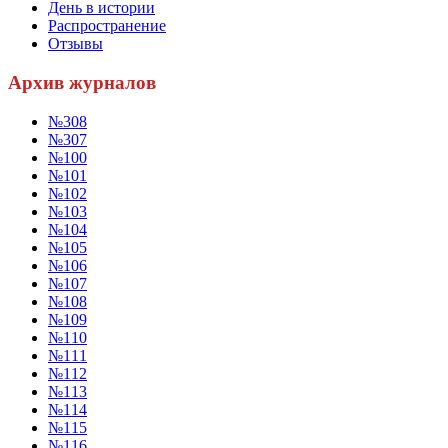
День в истории
Распространение
Отзывы
Архив журналов
№308
№307
№100
№101
№102
№103
№104
№105
№106
№107
№108
№109
№110
№111
№112
№113
№114
№115
№116