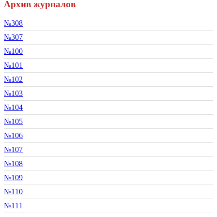
Архив журналов
№308
№307
№100
№101
№102
№103
№104
№105
№106
№107
№108
№109
№110
№111