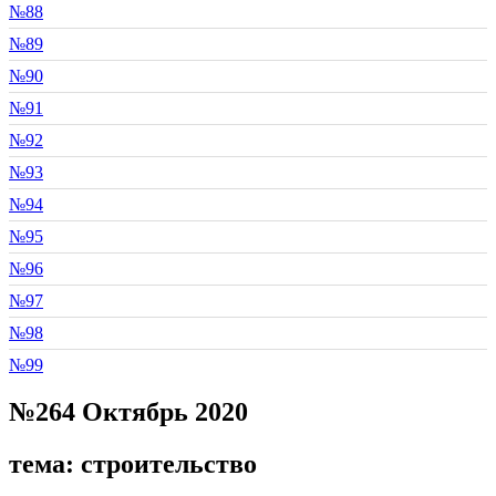
№88
№89
№90
№91
№92
№93
№94
№95
№96
№97
№98
№99
№264 Октябрь 2020
тема: строительство