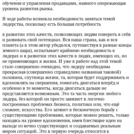
обучения и управления продавцами, намного опережающая
уровень развития рынка.
В ходе работы возникла необходимость заняться темой
лидерства, поскольку есть большая потребность
в развитии этих качеств, позволяющих людям поверить в себя
и развивать свой потенциал. Вся наша страна, как и вся
планета (а в этом автор убедился, путешествуя в разные концы
земного шара), испытывает крайнюю необходимость в
лидерах и в развитии этих качеств в людях, имеющих их, но
не применяющих в жизни. И уже в работе над этой темой
стало совершенно очевидно, что лидеру необходима
прекрасная (совершенно справедливо названная таковой)
половина, спутница жизни, та, которая будет поддерживать и
вдохновлять на свершения, помогать двигаться вперёд и
особенно в те моменты, когда двигаться дальше не
представляется возможным. Это та часть энергии любого
лидера, без которой он просто завязнет в логично
построенных проблемах бизнеса, политики или, что ещё
сложнее, искусства. Его затянет в бесконечную борьбу с
существующими проблемами, которые можно решить, только
находясь на уровне вдохновения, имея блестящие идеи на
выходе из вечно существующих и создаваемых реальным
миром ситуаций. Это в первую очередь относится к