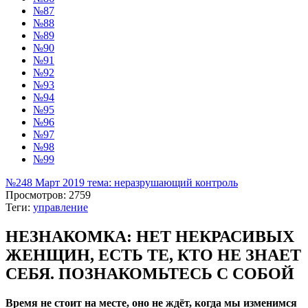
№87
№88
№89
№90
№91
№92
№93
№94
№95
№96
№97
№98
№99
№248 Март 2019 тема: неразрушающий контроль
Просмотров: 2759
Теги:
управление
НЕЗНАКОМКА: НЕТ НЕКРАСИВЫХ
ЖЕНЩИН, ЕСТЬ ТЕ, КТО НЕ ЗНАЕТ
СЕБЯ. ПОЗНАКОМЬТЕСЬ С СОБОЙ
Время не стоит на месте, оно не ждёт, когда мы изменимся