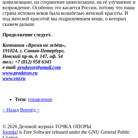
цивилизацию, на сохранение цивилизации, на её улучшение и
возрождение. Особенно это касается России, потому что наша
страна испокон веков была колыбелью женской красоты. И
под женской красотой мы подразумеваем вещи, о которых
скажем дальше.
Продолжение следует.
Компания «Время не ждёт»,
191024, г. Санкт-Петербург,
Невский пр-т, д. 147, оф. 54
тел.: +7 (812) 958 6345
e-mail:
prodavay​
@
​gmail.com
www.prodavay.ru
www.vnj.ru
Теги:
управление
< Назад
Вперёд >
© 2026 Деловой журнал ТОЧКА ОПОРЫ
Joomla!
is Free Software released under the GNU General Public
License.