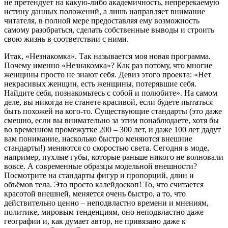
не претендует на какую-либо академичность, непререкаемую
истину данных положений, а лишь направляет внимание
читателя, в полной мере предоставляя ему возможность
самому разобраться, сделать собственные выводы и строить
свою жизнь в соответствии с ними.
Итак, «Незнакомка». Так называется моя новая программа.
Почему именно «Незнакомка»? Как раз потому, что многие
женщины просто не знают себя. Девиз этого проекта: «Нет
некрасивых женщин, есть женщины, потерявшие себя.
Найдите себя, познакомьтесь с собой и полюбите». На самом
деле, вы никогда не станете красивой, если будете пытаться
быть похожей на кого-то. Существующие стандарты (это даже
смешно, если вы внимательно за этим понаблюдаете, хотя бы
во временном промежутке 200 – 300 лет, и даже 100 лет дадут
вам понимание, насколько быстро меняются внешние
стандарты!) меняются со скоростью света. Сегодня в моде,
например, пухлые губы, которые раньше никого не волновали
вовсе. А современные образцы модельной внешности?
Посмотрите на стандарты фигур и пропорций, длин и
объёмов тела. Это просто калейдоскоп! То, что считается
красотой внешней, меняется очень быстро, а то, что
действительно ценно – неподвластно времени и мнениям,
политике, мировым тенденциям, оно неподвластно даже
географии и, как думает автор, не привязано даже к