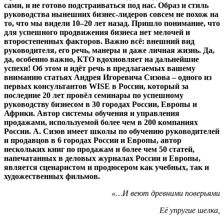
сами, и не готово подстраиваться под нас. Образ и стиль
руководства нынешних бизнес-лидеров совсем не похож на
то, что мы видели 10–20 лет назад. Пришло понимание, что
для успешного продвижения бизнеса нет мелочей и
второстепенных факторов. Важно всё: внешний вид
руководителя, его речь, манеры и даже личная жизнь. Да,
да, особенно важно, КТО вдохновляет на дальнейшие
успехи! Об этом и идёт речь в предлагаемых вашему
вниманию статьях Андрея Игоревича Сизова – одного из
первых консультантов WISE в России, который за
последние 20 лет провёл семинары по успешному
руководству бизнесом в 30 городах России, Европы и
Африки. Автор системы обучения и управления
продажами, используемой более чем в 200 компаниях
России. А. Сизов имеет школы по обучению руководителей
и продавцов в 6 городах России и Европы, автор
нескольких книг по продажам и более чем 50 статей,
напечатанных в деловых журналах России и Европы,
является сценаристом и продюсером как учебных, так и
художественных фильмов.
«…И веют древними поверьями
Её упругие шелка,