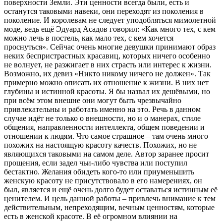
поверхности Земли. Эти ценности всегда были, есть и
останутся таковыми навеки, они переходят из поколения в
поколение. И королевам не следует уподобляться мимолетной
моде, ведь ещё Эдуард Асадов говорил: «Как много тех, с кем
можно лечь в постель, как мало тех, с кем хочется
проснуться». Сейчас очень многие девушки принимают образ
неких беспристрастных красавиц, которых ничего особенно
не волнует, не разжигает в них страсть или интерес к жизни.
Возможно, их девиз «Никто никому ничего не должен». Так
примерно можно описать их отношение к жизни. В них нет
глубины и истинной красоты. Я бы назвал их дешёвыми, но
при всём этом внешне они могут быть чрезвычайно
привлекательны и работать именно на это. Речь в данном
случае идёт не только о внешности, но и о манерах, стиле
общения, направленности интеллекта, общем поведении и
отношении к людям. Что самое страшное – там очень много
похожих на настоящую красоту качеств. Похожих, но не
являющихся таковыми на самом деле. Автор заранее просит
прощения, если задел чьи-либо чувства или поступил
бестактно. Желания обидеть кого-то или приуменьшить
женскую красоту не присутствовало в его намерениях, он
был, является и ещё очень долго будет оставаться истинным её
ценителем. И цель данной работы – привлечь внимание к тем
действительным, непреходящим, вечным ценностям, которые
есть в женской красоте. В её огромном влиянии на