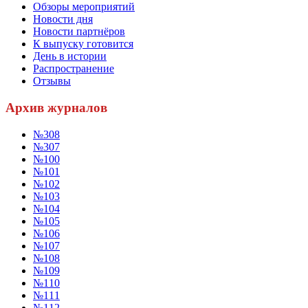
Обзоры мероприятий
Новости дня
Новости партнёров
К выпуску готовится
День в истории
Распространение
Отзывы
Архив журналов
№308
№307
№100
№101
№102
№103
№104
№105
№106
№107
№108
№109
№110
№111
№112