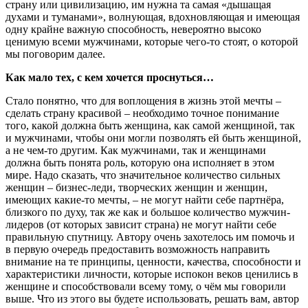
страну или цивилизацию, им нужна та самая «дышащая
духами и туманами», волнующая, вдохновляющая и имеющая
одну крайне важную способность, невероятно высоко
ценимую всеми мужчинами, которые чего-то стоят, о которой
мы поговорим далее.
Как мало тех, с кем хочется проснуться…
Стало понятно, что для воплощения в жизнь этой мечты –
сделать страну красивой – необходимо точное понимание
того, какой должна быть женщина, как самой женщиной, так
и мужчинами, чтобы они могли позволять ей быть женщиной,
а не чем-то другим. Как мужчинами, так и женщинами
должна быть понята роль, которую она исполняет в этом
мире. Надо сказать, что значительное количество сильных
женщин – бизнес-леди, творческих женщин и женщин,
имеющих какие-то мечты, – не могут найти себе партнёра,
близкого по духу, так же как и большое количество мужчин-
лидеров (от которых зависит страна) не могут найти себе
правильную спутницу. Автору очень захотелось им помочь и
в первую очередь предоставить возможность направить
внимание на те принципы, ценности, качества, способности и
характеристики личности, которые испокон веков ценились в
женщине и способствовали всему тому, о чём мы говорили
выше. Что из этого вы будете использовать, решать вам, автор