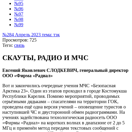
№95
№96
№97
№98
№99
№284 Апрель 2023 тема: тэк
Просмотров: 725
Теги:
связь
СКАУТЫ, РАДИО И МЧС
Евгений Яковлевич СЛОДКЕВИЧ, генеральный директор
ООО «Фирма «Радиал»
Вот и закончились очередные учения МЧС «Безопасная
Арктика 23». Один из этапов проходил в городе Костомукша
Республики Карелия. Помимо мероприятий, проводимых
серьёзными дядьками – спасателями на территории ГОК,
проведена ещё одна версия учений – оповещение туристов о
наступившей ЧС и двусторонний обмен радиограммами. На
учениях задействована технологическая радиосеть ООО
«Фирмы «Радиал» на коротких волнах в диапазоне от 2 до 5
МГц и применён метод передачи текстовых сообщений с