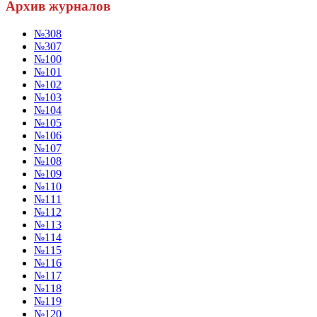
Архив журналов
№308
№307
№100
№101
№102
№103
№104
№105
№106
№107
№108
№109
№110
№111
№112
№113
№114
№115
№116
№117
№118
№119
№120