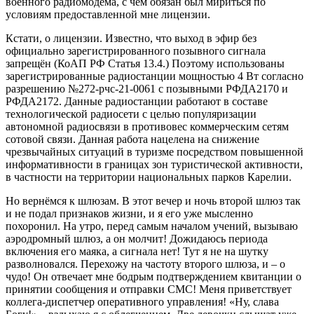
военного радиомодема, с чем обязан был мириться по
условиям предоставленной мне лицензии.
Кстати, о лицензии. Известно, что выход в эфир без
официально зарегистрированного позывного сигнала
запрещён (КоАП РФ Статья 13.4.) Поэтому использованы
зарегистрированные радиостанции мощностью 4 Вт согласно
разрешению №272-рчс-21-0061 с позывными РФДА2170 и
РФДА2172. Данные радиостанции работают в составе
технологической радиосети с целью популяризации
автономной радиосвязи в противовес коммерческим сетям
сотовой связи. Данная работа нацелена на снижение
чрезвычайных ситуаций в туризме посредством повышенной
информативности в границах зон туристической активности,
в частности на территории национальных парков Карелии.
Но вернёмся к шлюзам. В этот вечер и ночь второй шлюз так
и не подал признаков жизни, и я его уже мысленно
похоронил. На утро, перед самым началом учений, вызываю
аэродромный шлюз, а он молчит! Дожидаюсь периода
включения его маяка, а сигнала нет! Тут я не на шутку
разволновался. Перехожу на частоту второго шлюза, и – о
чудо! Он отвечает мне бодрым подтверждением квитанции о
принятии сообщения и отправки СМС! Меня приветствует
коллега-диспетчер оперативного управления! «Ну, слава