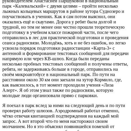
руководителем Анастасией Паршуковой в национальный
парк «Калевальский» с двумя целями – пройти несколько
лыжных кольцевых маршрутов в районе хутора Суднозеро и
поучаствовать в учениях. Как я сам потом выяснил, они
оказались ещё и скаутами. Дорога у ребят была долгой и
трудной, но тем не менее они честно прошли теоретическую
подготовку в учебном классе пожарной части, после чего
отправились в лес для практической подготовки и проведения
сеанса радиосвязи. Молодёжь, хоть и не без ошибок, но легко
усвоила порядок подготовки радиостанции «Карта-3» с
антенной и формирование текстовых сообщений для передачи
напрямую или через КВ-шлюз. Когда были переданы
несколько пробных текстовых сообщений и получены ответы,
ребята, не задерживаясь больше в городе, отправились на
своём микроавтобусе в национальный парк. По пути на
расстоянии около 30 км они заехали на хутор Кормило, где,
как выяснилось, в тот момент проходили учения «Лиза
Алерт». Я об этом узнал также по радиосвязи, которую
молодые люди организовали прямо с парковки.
Я поехал в парк вслед за ними на следующий день и по пути
проверял работу шлюзов. Аэродромный работал отменно,
чётко отвечая квитанцией подтверждения на каждый мой
запрос. А вот второй что-то меня насторожил своим
молчанием. Но я это объяснял появившейся помехой от