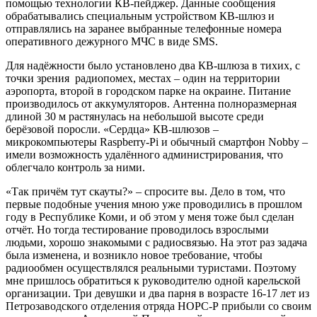
помощью технологии КВ-пейджер. Данные сообщения
обрабатывались специальным устройством КВ-шлюз и
отправлялись на заранее выбранные телефонные номера
оперативного дежурного МЧС в виде SMS.
Для надёжности было установлено два КВ-шлюза в тихих, с
точки зрения радиопомех, местах – один на территории
аэропорта, второй в городском парке на окраине. Питание
производилось от аккумуляторов. Антенна полноразмерная
длиной 30 м растянулась на небольшой высоте среди
берёзовой поросли. «Сердца» КВ-шлюзов –
микрокомпьютеры Raspberry-Pi и обычный смартфон Nobby –
имели возможность удалённого администрирования, что
облегчало контроль за ними.
«Так причём тут скауты?» – спросите вы. Дело в том, что
первые подобные учения мною уже проводились в прошлом
году в Республике Коми, и об этом у меня тоже был сделан
отчёт. Но тогда тестирование проводилось взрослыми
людьми, хорошо знакомыми с радиосвязью. На этот раз задача
была изменена, и возникло новое требование, чтобы
радиообмен осуществлялся реальными туристами. Поэтому
мне пришлось обратиться к руководителю одной карельской
организации. Три девушки и два парня в возрасте 16-17 лет из
Петрозаводского отделения отряда НОРС-Р прибыли со своим