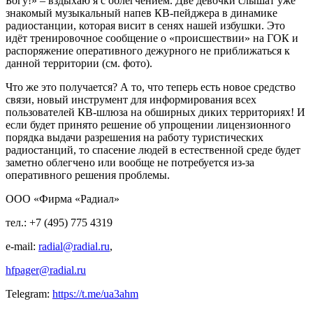
Богу!» – вздыхаю я с облегчением. Две девочки слышат уже
знакомый музыкальный напев КВ-пейджера в динамике
радиостанции, которая висит в сенях нашей избушки. Это
идёт тренировочное сообщение о «происшествии» на ГОК и
распоряжение оперативного дежурного не приближаться к
данной территории (см. фото).
Что же это получается? А то, что теперь есть новое средство
связи, новый инструмент для информирования всех
пользователей КВ-шлюза на обширных диких территориях! И
если будет принято решение об упрощении лицензионного
порядка выдачи разрешения на работу туристических
радиостанций, то спасение людей в естественной среде будет
заметно облегчено или вообще не потребуется из-за
оперативного решения проблемы.
ООО «Фирма «Радиал»
тел.: +7 (495) 775 4319
e-mail:
radial​
@
​radial.ru
,
hfpager​
@
​radial.ru
Telegram:
https://t.me/ua3ahm