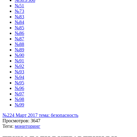
№305/306
№51
№73
№83
№84
№85
№86
№87
№88
№89
№90
№91
№92
№93
№94
№95
№96
№97
№98
№99
№224 Март 2017 тема: безопасность
Просмотров: 3647
Теги:
мониторинг