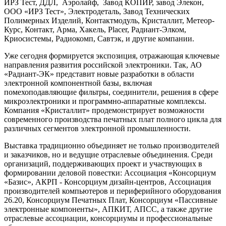
ИРЗ Тест, ДДЛ, Аэролайф, Завод КОПИР, завод Элекон,
ООО «ИРЗ Тест», Электродеталь, Завод Технических
Полимерных Изделий, Контактмодуль, Кристаллит, Метеор-
Курс, Контакт, Арма, Хакель, Placer, Радиант-Элком,
Криосистемы, Радиокомп, Савтэк, и другие компании.
Уже сегодня формируется экспозиция, отражающая ключевые
направления развития российской электроники. Так, АО
«Радиант-ЭК» представит новые разработки в области
электронной компонентной базы, включая
помехоподавляющие фильтры, соединители, решения в сфере
микроэлектроники и программно-аппаратные комплексы.
Компания «Кристаллит» продемонстрирует возможности
современного производства печатных плат полного цикла для
различных сегментов электронной промышленности.
Выставка традиционно объединяет не только производителей
и заказчиков, но и ведущие отраслевые объединения. Среди
организаций, поддерживающих проект и участвующих в
формировании деловой повестки: Ассоциация «Консорциум
«Базис», АКРП - Консорциум дизайн-центров, Ассоциация
производителей компьютеров и периферийного оборудования
26.20, Консорциум Печатных Плат, Консорциум «Пассивные
электронные компоненты», АПКИТ, АПСС, а также другие
отраслевые ассоциации, консорциумы и профессиональные