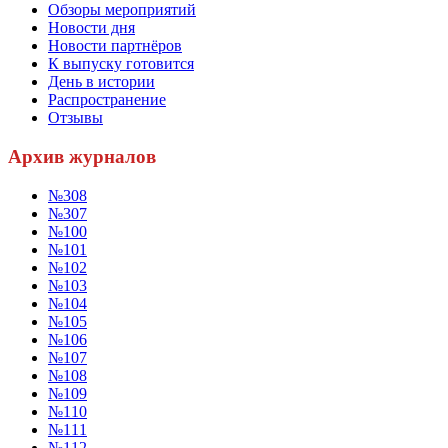
Обзоры мероприятий
Новости дня
Новости партнёров
К выпуску готовится
День в истории
Распространение
Отзывы
Архив журналов
№308
№307
№100
№101
№102
№103
№104
№105
№106
№107
№108
№109
№110
№111
№112