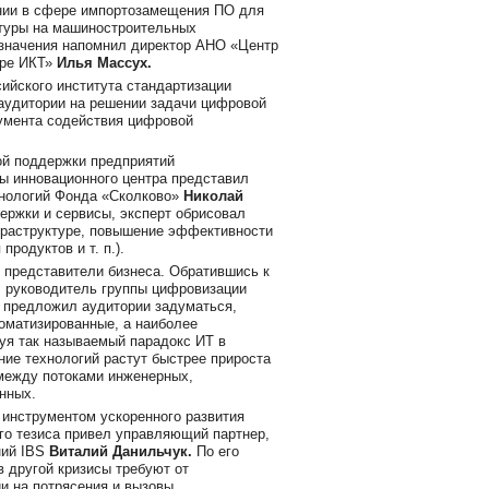
ении в сфере импортозамещения ПО для
туры на машиностроительных
 значения напомнил директор АНО «Центр
ере ИКТ»
Илья
Массух.
ийского института стандартизации
аудитории на решении задачи цифровой
умента содействия цифровой
ой поддержки предприятий
ы инновационного центра представил
нологий Фонда «Сколково»
Николай
ержки и сервисы, эксперт обрисовал
фраструктуре, повышение эффективности
родуктов и т. п.).
 представители бизнеса. Обратившись к
 руководитель группы цифровизации
предложил аудитории задуматься,
оматизированные, а наиболее
уя так называемый парадокс ИТ в
ние технологий растут быстрее прироста
между потоками инженерных,
нных.
инструментом ускоренного развития
го тезиса привел управляющий партнер,
ний IBS
Виталий Данильчук.
По его
 другой кризисы требуют от
и на потрясения и вызовы