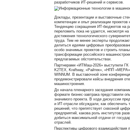
разработчиков ИТ-решений и сервисов.
Доклады, презентации и выставочные ст
компетенции и опыт реализации проектов
Тенденцию сокращения ИТ-бюджетов на р
переломить пока не удается, несмотря на
достижения технологического суверените
труда. Тем не менее эксперты продолжаю
делиться идеями цифровых преобразовани
особо значимых проектов и строить планы
трансформации российского машинострое
предлагаемых обстоятельствах.
Партнерами «ИТМаш-2026» выступили ГК 
K2TEX, Kraftway, «Райтек», «НПП «МЕРА
WINNUM. В выставочной зоне конференци
продемонстрировали кейсы внедрения оте
машиностроения.
До начала пленарного заседания компани
формате бизнес-завтрака представили опы
значимого проекта. В ходе дискуссии пр
и ИТ-отрасли обсуждали, как обеспечить
решений, что препятствует сквозной циф
предприятий, какова роль институтов раз
добиться максимальной отдачи от госуда
отраслей.
Перспективы цифрового взаимодействия п