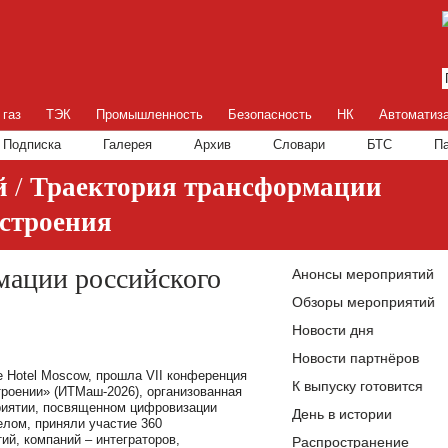
 газ
ТЭК
Промышленность
Безопасность
НК
Автоматиз
Подписка
Галерея
Архив
Словари
БТС
П
й
/
Траектория трансформации
строения
мации российского
Анонсы мероприятий
Обзоры мероприятий
Новости дня
Новости партнёров
xe Hotel Moscow, прошла VII конференция
К выпуску готовится
роении» (ИТМаш-2026), организованная
риятии, посвященном цифровизации
День в истории
елом, приняли участие 360
й, компаний – интеграторов,
Распространение