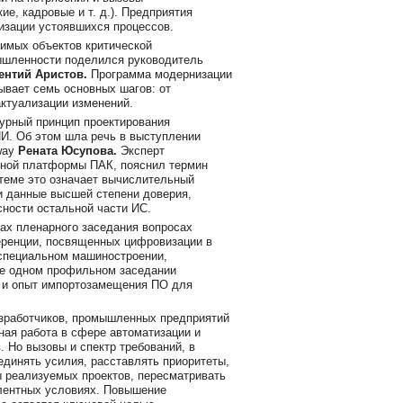
ие, кадровые и т. д.). Предприятия
изации устоявшихся процессов.
имых объектов критической
ышленности поделился руководитель
ентий Аристов.
Программа модернизации
ывает семь основных шагов: от
актуализации изменений.
урный принцип проектирования
И. Об этом шла речь в выступлении
way
Рената Юсупова.
Эксперт
тной платформы ПАК, пояснил термин
теме это означает вычислительный
и данные высшей степени доверия,
ности остальной части ИС.
ах пленарного заседания вопросах
еренции, посвященных цифровизации в
 специальном машиностроении,
ще одном профильном заседании
 и опыт импортозамещения ПО для
зработчиков, промышленных предприятий
ьная работа в сфере автоматизации и
 Но вызовы и спектр требований, в
единять усилия, расставлять приоритеты,
 реализуемых проектов, пересматривать
лентных условиях. Повышение