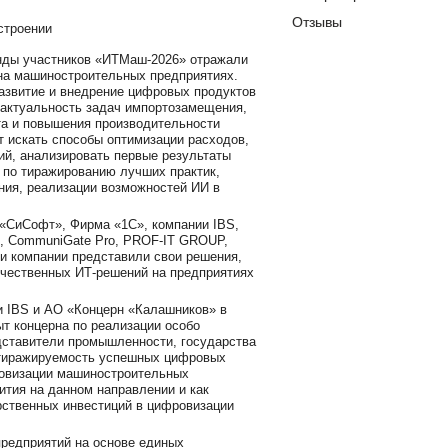
Отзывы
енды участников «ИТМаш-2026» отражали
 на машиностроительных предприятиях.
азвитие и внедрение цифровых продуктов
 актуальность задач импортозамещения,
та и повышения производительности
т искать способы оптимизации расходов,
й, анализировать первые результаты
 по тиражированию лучших практик,
ния, реализации возможностей ИИ в
«СиСофт», Фирма «1С», компании IBS,
», CommuniGate Pro, PROF-IT GROUP,
и компании представили свои решения,
чественных ИТ-решений на предприятиях
и IBS и АО «Концерн «Калашников» в
т концерна по реализации особо
едставители промышленности, государства
 тиражируемость успешных цифровых
ровизации машиностроительных
вития на данном направлении и как
рственных инвестиций в цифровизации
редприятий на основе единых