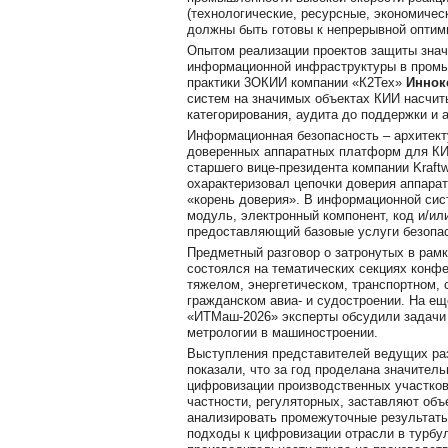
(технологические, ресурсные, экономическ
должны быть готовы к непрерывной оптим
Опытом реализации проектов защиты знач
информационной инфраструктуры в пром
практики 3ОКИИ компании «К2Тех»
Иннок
систем на значимых объектах КИИ насчит
категорирования, аудита до поддержки и 
Информационная безопасность – архитект
доверенных аппаратных платформ для КИ
старшего вице-президента компании Kraft
охарактеризовал цепочки доверия аппара
«корень доверия». В информационной сис
модуль, электронный компонент, код и/ил
предоставляющий базовые услуги безопас
Предметный разговор о затронутых в рамк
состоялся на тематических секциях конф
тяжелом, энергетическом, транспортном,
гражданском авиа- и судостроении. На е
«ИТМаш-2026» эксперты обсудили задачи
метрологии в машиностроении.
Выступления представителей ведущих ра
показали, что за год проделана значител
цифровизации производственных участков.
частности, регуляторных, заставляют объ
анализировать промежуточные результаты
подходы к цифровизации отрасли в турбу