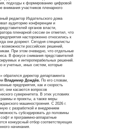
ния, подходы к формированию цифровой
е внимания участников пленарного
авный редактор Издательского дома
овал аудиторию конференции и
редставителей органов власти,
ратора пленарной сессии он отметил, что
редприятия настороженно относились к
гда они дозреют. Сегодня специалисты
 возможности российских решений,
икам. При этом очевидно, что отдельные
реса. В фокусе снимания представителей
рируемых и интероперабельных решений.
о и учетных, иных систем, которые
» обратился директор департамента
сии
Владимир Дождёв.
По его словам,
енные предприятия, как и скорость
ют, они касаются вопросов
еского суверенитета. В этих условиях
граммы и проекты, а также меры
жданского машиностроения. С 2026 г.
нную с разработкой и внедрением
зможность субсидировать до половины
 софт и программно-аппаратные
ется конкурсный отбор соответствующих
нного начинания.