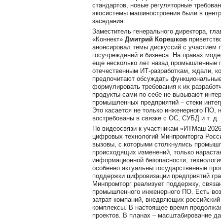
стандартов, новые регуляторные требова
экосистемы машиностроения были в центр
заседания.
Заместитель генерального директора, гл
«Коннект»
Дмитрий Корешков
приветств
анонсировал темы дискуссий с участием п
госучреждений и бизнеса. На правах моде
еще несколько лет назад промышленные п
отечественным ИТ-разработкам, ждали, ко
предпочитают обсуждать функциональные
формулировать требования к их разработч
продукты сами по себе не вызывают инте
промышленных предприятий – стеки интег
Это касается не только инженерного ПО, н
востребованы в связке с ОС, СУБД и т. д.
По видеосвязи к участникам «ИТМаш-2026
цифровых технологий Минпромторга Рос
вызовы, с которыми столкнулись промышл
происходящих изменений, только нараста
информационной безопасности, технологич
особенно актуальны государственные про
поддержки цифровизации предприятий гра
Минпромторг реализует поддержку, связа
промышленного инженерного ПО. Есть во
затрат компаний, внедряющих российский
комплексы. В настоящее время продолжа
проектов. В планах – масштабирование да