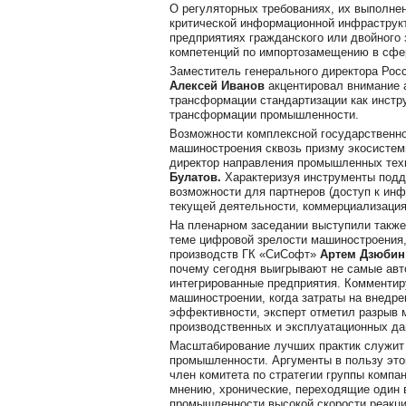
О регуляторных требованиях, их выполн
критической информационной инфраструк
предприятиях гражданского или двойного
компетенций по импортозамещению в сф
Заместитель генерального директора Росс
Алексей Иванов
акцентировал внимание 
трансформации стандартизации как инстр
трансформации промышленности.
Возможности комплексной государственн
машиностроения сквозь призму экосистем
директор направления промышленных тех
Булатов.
Характеризуя инструменты подд
возможности для партнеров (доступ к ин
текущей деятельности, коммерциализация п
На пленарном заседании выступили также
теме цифровой зрелости машиностроения,
производств ГК «СиСофт»
Артем
Дзюбин
почему сегодня выигрывают не самые авт
интегрированные предприятия. Комментир
машиностроении, когда затраты на внедре
эффективности, эксперт отметил разрыв 
производственных и эксплуатационных да
Масштабирование лучших практик служит 
промышленности. Аргументы в пользу это
член комитета по стратегии группы компа
мнению, хронические, переходящие один в
промышленности высокой скорости реакци