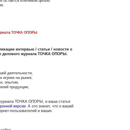
ве остается ключевой целью
ия.
рнала ТОЧКА ОПОРЫ
икации интервью / статьи / новости о
го делового журнала ТОЧКА ОПОРЫ.
шей деятельности;
м игроке на рынке;
и, опытом;
воей продукции;
 журнала ТОЧКА ОПОРЫ, и ваша статья
ронной версии
. А это значит, что о вашей
ернет-пользователей и ваших
сайте;