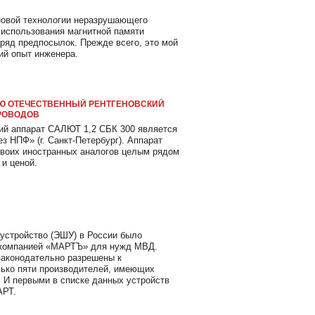
»
новой технологии неразрушающего
е использования магнитной памяти
ряд предпосылок. Прежде всего, это мой
ий опыт инженера.
ТЬЮ ОТЕЧЕСТВЕННЫЙ РЕНТГЕНОВСКИЙ
РОВОДОВ
ий аппарат САЛЮТ 1,2 СБК 300 является
з НПФ» (г. Санкт-Петербург). Аппарат
своих иностранных аналогов целым рядом
 и ценой.
устройство (ЭШУ) в России было
 компанией «МАРТЪ» для нужд МВД.
 законодательно разрешены к
ько пяти производителей, имеющих
 И первыми в списке данных устройств
АРТ.