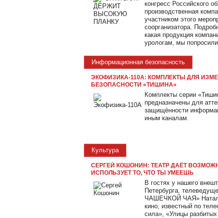
конгресс Российского о
производственная компа
участником этого меропр
соорганизатора. Подробн
какая продукция компан
урологам, мы попросили
Информационная безопасность
ЭКОФИЗИКА-110А: КОМПЛЕКТЫ ДЛЯ ИЗ
БЕЗОПАСНОСТИ «ТИШИНА»
Комплекты серии «Тишин
предназначены для атт
защищённости информаци
иным каналам.
Культура
СЕРГЕЙ КОШОНИН: ТЕАТР ДАЁТ ВОЗМОЖН
ИСПОЛЬЗУЕТ ТО, ЧТО ТЫ УМЕЕШЬ
В гостях у нашего внешт
Петербурга, телеведущ
ЧАШЕЧКОЙ ЧАЯ» Натальи
кино, известный по тел
сила», «Улицы разбитых