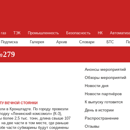
 газ
ТЭК
Промышленность
Безопасность
НК
Автоматиз
Подписка
Галерея
Архив
Словари
БТС
П
№279
Анонсы мероприятий
Обзоры мероприятий
Новости дня
Новости партнёров
К выпуску готовится
ТУ ВЕЧНОЙ СТОЯНКИ
ли в Кронштадте. По городу провезли
День в истории
лодку «Ленинский комсомол» (К-3),
Распространение
ы более 2,5 тыс. тонн, длина свыше 107
на две части в том месте, где раньше
Отзывы
 обе части субмарины будут соединены