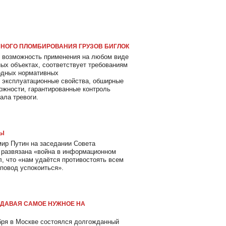
ННОГО ПЛОМБИРОВАНИЯ ГРУЗОВ БИГЛОК
 возможность применения на любом виде
ных объектах, соответствует требованиям
одных нормативных
 эксплуатационные свойства, обширные
жности, гарантированные контроль
ала тревоги.
НЫ
мир Путин на заседании Совета
и развязана «война в информационном
л, что «нам удаётся противостоять всем
 повод успокоиться».
 ДАВАЯ САМОЕ НУЖНОЕ НА
бря в Москве состоялся долгожданный