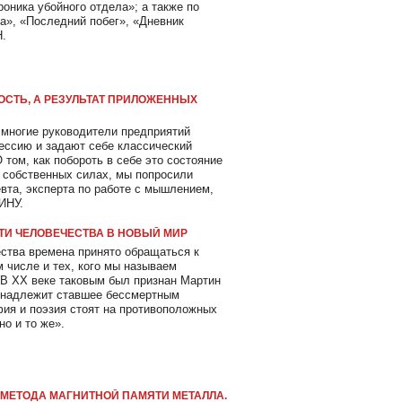
оника убойного отдела»; а также по
», «Последний побег», «Дневник
.
ОСТЬ, А РЕЗУЛЬТАТ ПРИЛОЖЕННЫХ
и многие руководители предприятий
ессию и задают себе классический
 том, как побороть в себе это состояние
в собственных силах, мы попросили
евта, эксперта по работе с мышлением,
ИНУ.
УТИ ЧЕЛОВЕЧЕСТВА В НОВЫЙ МИР
ства времена принято обращаться к
м числе и тех, кого мы называем
В XX веке таковым был признан Мартин
ринадлежит ставшее бессмертным
ия и поэзия стоят на противоположных
но и то же».
МЕТОДА МАГНИТНОЙ ПАМЯТИ МЕТАЛЛА.