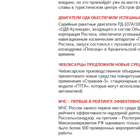
воедино, но это произойдёт уже на месте
славы в туристическом центре «Остров ф
ДВИГАТЕЛИ ОДК ОБЕСПЕЧИЛИ УСПЕШНЫЙ
Серийные ракетные двигатели РД-107А/10
«ОДК-Кузнецов», входящего в состав Объ
корпорации Ростеха, обеспечили успешный
навигационным космическим аппаратом «
Ростеха, запуск состоялся с пусковой ус
космодрома «Плесецк» в Архангельской об
времени.
ЧЕБОКСАРЦЫ ПРЕДЛОЖИЛИ НОВЫЕ СРЕ
Чебоксарское производственное объединен
презентовало новые средства пожаротуше
применения «Стражник-3», стационарные 
модели «ГПТА», которые могут использова
автоматикой.
МЧС – ПЕРВЫЕ В РЕЙТИНГЕ ЭФФЕКТИВН
МЧС России заняло первое место среди 
рейтинге эффективности надзорной деяте
Россельхознадзор, на третьем – Роспотре
Минэкономразвития РФ оценивало только т
было более 500 проверочных мероприятий
работы.