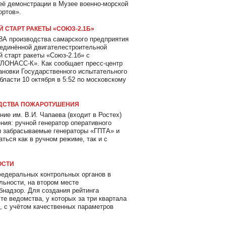
 её демонстрации в Музее военно-морской
ортов».
 СТАРТ РАКЕТЫ «СОЮЗ-2.1Б»
8А производства самарского предприятия
единённой двигателестроительной
 старт ракеты «Союз-2.1б» с
ГЛОНАСС-К». Как сообщает пресс-центр
тановки Государственного испытательного
ласти 10 октября в 5:52 по московскому
ДСТВА ПОЖАРОТУШЕНИЯ
ие им. В.И. Чапаева (входит в Ростех)
ния: ручной генератор оперативного
и забрасываемые генераторы «ГПТА» и
ться как в ручном режиме, так и с
ОСТИ
федеральных контрольных органов в
льности, на втором месте
бнадзор. Для создания рейтинга
е ведомства, у которых за три квартала
, с учётом качественных параметров