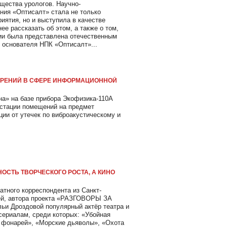
бщества урологов. Научно-
ния «Оптисалт» стала не только
иятия, но и выступила в качестве
ее рассказать об этом, а также о том,
ии была представлена отечественным
 основателя НПК «Оптисалт»...
МЕРЕНИЙ В СФЕРЕ ИНФОРМАЦИОННОЙ
а» на базе прибора Экофизика-110А
естации помещений на предмет
и от утечек по виброакустическому и
ОСТЬ ТВОРЧЕСКОГО РОСТА, А КИНО
атного корреспондента из Санкт-
ей, автора проекта «РАЗГОВОРЫ ЗА
 Дроздовой популярный актёр театра и
есериалам, среди которых: «Убойная
 фонарей», «Морские дьяволы», «Охота