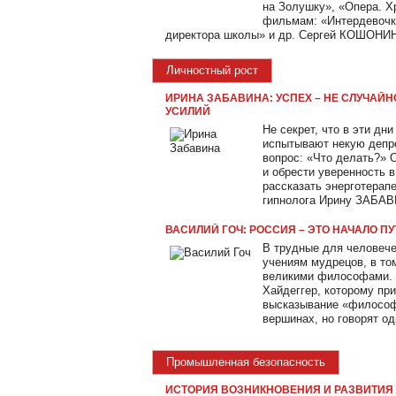
на Золушку», «Опера. Хр
фильмам: «Интердевочка
директора школы» и др. Сергей КОШОНИН
Личностный рост
ИРИНА ЗАБАВИНА: УСПЕХ – НЕ СЛУЧАЙН
УСИЛИЙ
Не секрет, что в эти дн
испытывают некую депр
вопрос: «Что делать?» О
и обрести уверенность 
рассказать энерготерап
гипнолога Ирину ЗАБАВ
ВАСИЛИЙ ГОЧ: РОССИЯ – ЭТО НАЧАЛО П
В трудные для человече
учениям мудрецов, в то
великими философами. 
Хайдеггер, которому п
высказывание «философ
вершинах, но говорят од
Промышленная безопасность
ИСТОРИЯ ВОЗНИКНОВЕНИЯ И РАЗВИТИЯ 