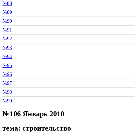
№88
№89
№90
№91
№92
№93
№94
№95
№96
№97
№98
№99
№106 Январь 2010
тема: строительство