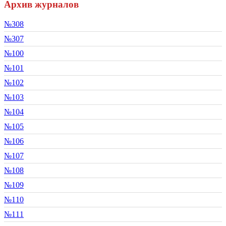
Архив журналов
№308
№307
№100
№101
№102
№103
№104
№105
№106
№107
№108
№109
№110
№111