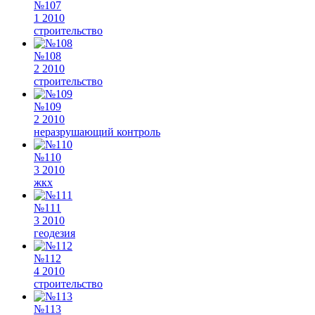
№107
1 2010
строительство
№108
2 2010
строительство
№109
2 2010
неразрушающий контроль
№110
3 2010
жкх
№111
3 2010
геодезия
№112
4 2010
строительство
№113