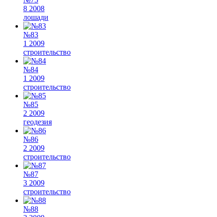
8 2008
лошади
№83
1 2009
строительство
№84
1 2009
строительство
№85
2 2009
геодезия
№86
2 2009
строительство
№87
3 2009
строительство
№88