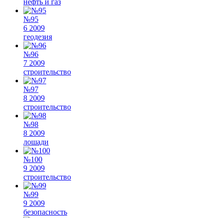
нефть и газ
№95
6 2009
геодезия
№96
7 2009
строительство
№97
8 2009
строительство
№98
8 2009
лошади
№100
9 2009
строительство
№99
9 2009
безопасность