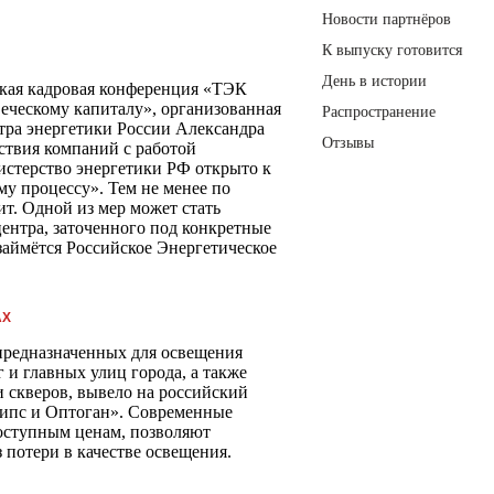
Новости партнёров
К выпуску готовится
День в истории
ская кадровая конференция «ТЭК
веческому капиталу», организованная
Распространение
тра энергетики России Александра
Отзывы
ствия компаний с работой
истерство энергетики РФ открыто к
му процессу». Тем не менее по
т. Одной из мер может стать
ентра, заточенного под конкретные
займётся Российское Энергетическое
АХ
предназначенных для освещения
 и главных улиц города, а также
и скверов, вывело на российский
ипс и Оптоган». Современные
оступным ценам, позволяют
 потери в качестве освещения.