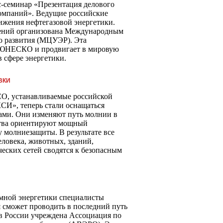
с-семинар «Презентация делового
компаний». Ведущие российские
ижения нефтегазовой энергетики.
шений организована Международным
о развития (МЦУЭР). Эта
а ЮНЕСКО и продвигает в мировую
 сфере энергетики.
ВКИ
, устанавливаемые российской
СИ», теперь стали оснащаться
ми. Они изменяют путь молнии в
йства ориентируют мощный
 молниезащиты. В результате все
ловека, животных, зданий,
еских сетей сводятся к безопасным
омной энергетики специалисты
я сможет проводить в последний путь
 в России учреждена Ассоциация по