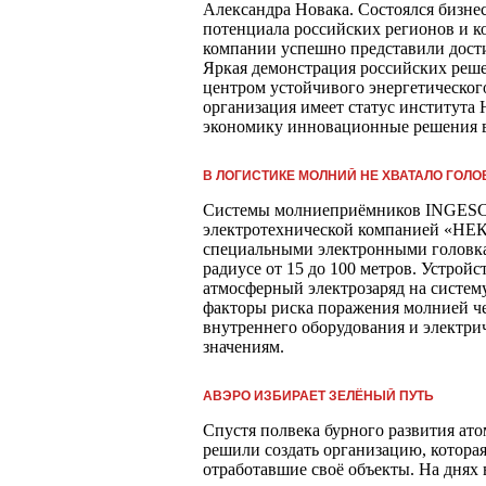
Александра Новака. Состоялся бизне
потенциала российских регионов и 
компании успешно представили дост
Яркая демонстрация российских ре
центром устойчивого энергетическог
организация имеет статус институт
экономику инновационные решения в
В ЛОГИСТИКЕ МОЛНИЙ НЕ ХВАТАЛО ГОЛО
Системы молниеприёмников INGESCO
электротехнической компанией «НЕК
специальными электронными головка
радиусе от 15 до 100 метров. Устро
атмосферный электрозаряд на систему
факторы риска поражения молнией че
внутреннего оборудования и электрич
значениям.
АВЭРО ИЗБИРАЕТ ЗЕЛЁНЫЙ ПУТЬ
Спустя полвека бурного развития ат
решили создать организацию, котора
отработавшие своё объекты. На днях