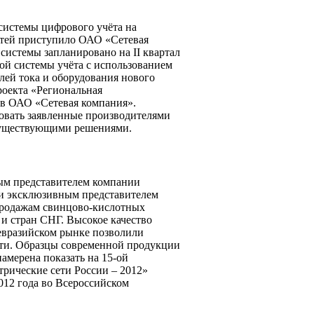
системы цифрового учёта на
етей приступило ОАО «Сетевая
системы запланировано на II квартал
ой системы учёта с использованием
лей тока и оборудования нового
роекта «Региональная
ь в ОАО «Сетевая компания».
вать заявленные производителями
существующими решениями.
ым представителем компании
 эксклюзивным представителем
продажам свинцово-кислотных
 и стран СНГ. Высокое качество
евразийском рынке позволили
ти. Образцы современной продукции
амерена показать на 15-ой
рические сети России – 2012»
2012 года во Всероссийском