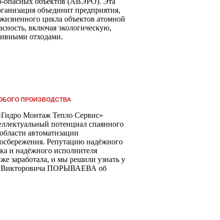
о-опасных объектов (АВЭРО). Эта
рганизация объединит предприятия,
жизненного цикла объектов атомной
пасность, включая экологическую,
тивными отходами.
ЮБОГО ПРОИЗВОДСТВА
«Гидро Монтаж Тепло Сервис»
еллектуальный потенциал спаянного
 области автоматизации
госбережения. Репутацию надёжного
ика и надёжного исполнителя
же заработала, и мы решили узнать у
ава Викторовича ПОРЫВАЕВА об