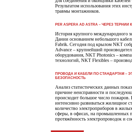
для соединения и оконцовки кабелей
Результатом использования этих инс
травмы монтажников.
PER ASPERA AD ASTRA – ЧЕРЕЗ ТЕРНИИ 
История крупного международного хо
Дании основанием небольшого кабельн
Fabrik. Сегодня под крылом NKT собр
Advance – крупнейший производите
оборудования, NKT Photonics – комп
технологий, NKT Flexibles – произво
ПРОВОДА И КАБЕЛИ ПО СТАНДАРТАМ – Э
БЕЗОПАСНОСТЬ
Анализ статистических данных показ
причине неисправности и последующ
происходит большое число пожаров. 
интенсивно развиваться жилищное ст
количество электроприборов в жилых
сферы, в офисах, на промышленных пр
протяжённость электропроводок и со