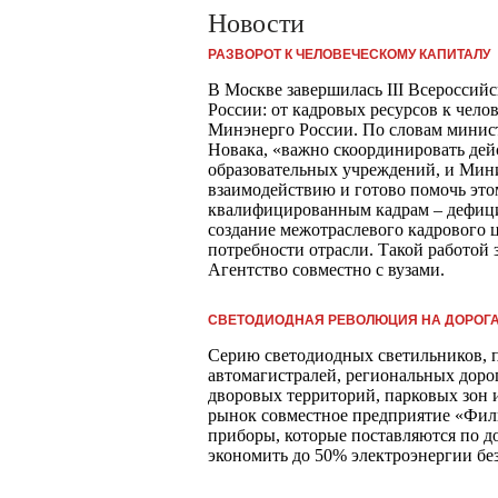
Новости
РАЗВОРОТ К ЧЕЛОВЕЧЕСКОМУ КАПИТАЛУ
В Москве завершилась III Всероссий
России: от кадровых ресурсов к чело
Минэнерго России. По словам минис
Новака, «важно скоординировать дей
образовательных учреждений, и Мин
взаимодействию и готово помочь это
квалифицированным кадрам – дефици
создание межотраслевого кадрового ц
потребности отрасли. Такой работой 
Агентство совместно с вузами.
СВЕТОДИОДНАЯ РЕВОЛЮЦИЯ НА ДОРОГ
Серию светодиодных светильников, 
автомагистралей, региональных дорог
дворовых территорий, парковых зон 
рынок совместное предприятие «Фил
приборы, которые поставляются по д
экономить до 50% электроэнергии без