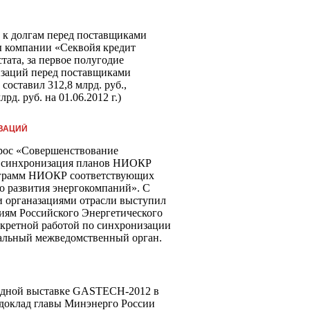
к долгам перед поставщиками
ы компании «Секвойя кредит
тата, за первое полугодие
изаций перед поставщиками
составил 312,8 млрд. руб.,
рд. руб. на 01.06.2012 г.)
ВАЦИЙ
рос «Совершенствование
, синхронизация планов НИОКР
ограмм НИОКР соответствующих
о развития энергокомпаний». С
и органазациями отрасли выступил
иям Российского Энергетического
нкретной работой по синхронизации
альный межведомственный орган.
родной выставке GASTECH-2012 в
доклад главы Минэнерго России