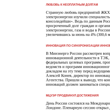
ЛЮБОВЬ К НЕОПЛАТНЫМ ДОЛГАМ
Странную любовь предприятий ЖКХ 
электроэнергии изучили специалист
консолидейшн». Ведь по данным Росс
просроченный долг граждан и орган
электроэнергии, газа и воды в России 
увеличившись за июнь на 4% (300,6 мл
ИННОВАЦИЯ ПО СИНХРОНИЗАЦИИ ИННО
В Минэнерго России рассмотрен воп
инновационной деятельности в ТЭК
федеральных целевых программ, пр
ведомств и программ инновационног
докладом на эту тему перед ведущим
Алексей Конев, директор по инновац
Агентства. Пришли к выводу, что ко
инноваций должен заниматься специ
МЦУЭР ПРОДВИНУЛ ДОСТИЖЕНИЯ
День России состоялся на Междуна
Лондоне. Пленарную сессию открыл 