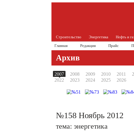
Строительство
Энергетика
Нефть и га
Главная
Редакция
Прайс
П
Архив
2007
2008
2009
2010
2011
2022
2023
2024
2025
2026
№158 Ноябрь 2012
тема: энергетика