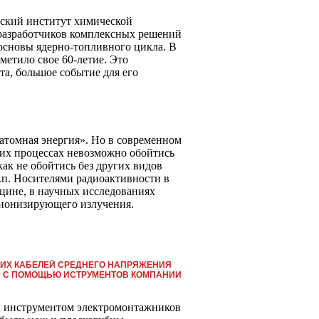
ьский институт химической
 разработчиков комплексных решений
основы ядерно-топливного цикла. В
етило свое 60-летие. Это
та, большое событие для его
атомная энергия». Но в современном
их процессах невозможно обойтись
как не обойтись без других видов
т.п. Носителями радиоактивности в
ицине, в научных исследованиях
 ионизирующего излучения.
КИХ КАБЕЛЕЙ СРЕДНЕГО НАПРЯЖЕНИЯ
И С ПОМОЩЬЮ ИСТРУМЕНТОВ КОМПАНИИ
м инструментом электромонтажников