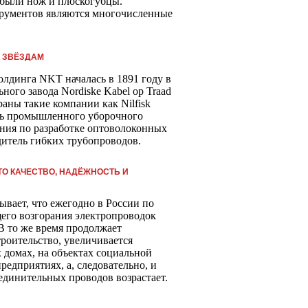
 были нож и плоскогубцы.
трументов являются многочисленные
К ЗВЁЗДАМ
лдинга NKT началась в 1891 году в
ого завода Nordiske Kabel op Traad
аны такие компании как Nilfisk
ль промышленного уборочного
ания по разработке оптоволоконных
дитель гибких трубопроводов.
ТО КАЧЕСТВО, НАДЁЖНОСТЬ И
ывает, что ежегодно в России по
его возгорания электропроводок
В то же время продолжает
роительство, увеличивается
 домах, на объектах социальной
едприятиях, а, следовательно, и
единительных проводов возрастает.