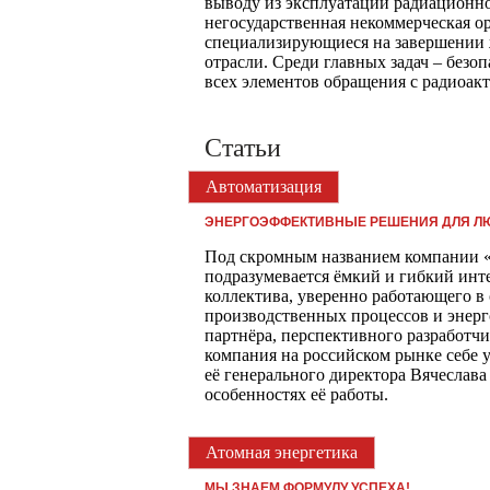
выводу из эксплуатации радиационн
негосударственная некоммерческая о
специализирующиеся на завершении 
отрасли. Среди главных задач – безо
всех элементов обращения с радиоак
Статьи
Автоматизация
ЭНЕРГОЭФФЕКТИВНЫЕ РЕШЕНИЯ ДЛЯ Л
Под скромным названием компании 
подразумевается ёмкий и гибкий инт
коллектива, уверенно работающего в
производственных процессов и энер
партнёра, перспективного разработч
компания на российском рынке себе у
её генерального директора Вячесл
особенностях её работы.
Атомная энергетика
МЫ ЗНАЕМ ФОРМУЛУ УСПЕХА!