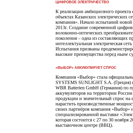
ЦИФРОВОЕ ЭЛЕКТРИЧЕСТВО
К реализации амбициозного проекта 
объектах Казанских электрических с
компания». Начало испытаний новой 
2013г. Создание современной цифров
волоконно-оптических преобразовате
поколения – одна из составляющих п
интеллектуальная электрическая сет
Испытания призваны продемонстриро
высокие преимущества перед ныне 
«ВЫБОР» АККУМУЛИРУЕТ СПРОС
Компания «Выбор» стала официальн
SYSTEMS SUNLIGHT S.A. (Греция) и
WBR Batterien GmbH (Германия) по 
аккумуляторов на территории России
продукции и значительный спрос на 
нарастить производственные мощнос
своих партнёров компания «Выбор» н
специализированной выставке «Элект
которая состоится с 27 по 30 ноября 
выставочном центре (ВВЦ).