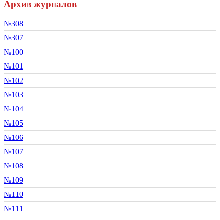
Архив журналов
№308
№307
№100
№101
№102
№103
№104
№105
№106
№107
№108
№109
№110
№111